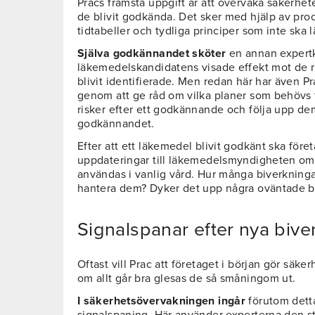
Pracs främsta uppgift är att övervaka säkerhet
de blivit godkända. Det sker med hjälp av pro
tidtabeller och tydliga principer som inte ska
Själva godkännandet sköter
en annan expert
läkemedelskandidatens visade effekt mot de r
blivit identifierade. Men redan här har även Pr
genom att ge råd om vilka planer som behövs 
risker efter ett godkännande och följa upp dem
godkännandet.
Efter att ett läkemedel blivit godkänt ska före
uppdateringar till läkemedelsmyndigheten om 
användas i vanlig vård. Hur många biverkningar
hantera dem? Dyker det upp några oväntade b
Signalspanar efter nya bive
Oftast vill Prac att företaget i början gör säke
om allt går bra glesas de så småningom ut.
I säkerhetsövervakningen ingår
förutom dett
signalspaning. Här använder experterna den 