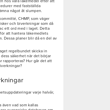
en hos våra läkemedel efter att
cedurer med fastställda
 lämna något åt slumpen.
kommitté, CHMP, som väger
isker och biverkningar som då
ac ett ord med i laget. Detta
för att hantera läkemedlets
. Dessa planer blir då en del av
taget regelbundet skicka in
dess säkerhet när det börjar
 rapporteras? Hur går det att
iverkningar?
rkningar
rhetsuppdateringar varje halvår,
a även vad som kallas
stora europeiska databasen om