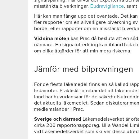
misstänkta biverkningar,
Eudravigilance
, samt
Här kan man fånga upp det oväntade. Det kan 
fler rapporter om en allvarligare biverkning av
borde, eller rapporter om en misstänkt biverk
Vid sina möten
kan Prac då besluta att en såd
närmare. En signalutredning kan ibland leda fr
om olika åtgärder för att minimera riskerna.
Jämför med bilprovningen
För de flesta läkemedel finns en så kallad rap
ledamöter. Praktiskt innebär det att läkemede
land har huvudansvar för de säkerhetsutredni
det aktuella läkemedlet. Sedan diskuterar man
medlemsländer i Prac.
Sverige och därmed
Läkemedelsverket är ofta
cirka 200 rapportörsuppdrag. Ulla Wändel Limi
vid Läkemedelsverket som skriver dessa utred