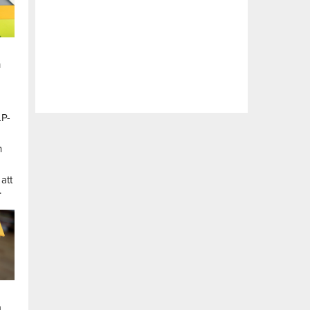
n
LP-
a
n
att
.
a