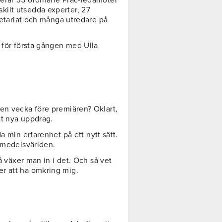
ilt utsedda experter, 27
kretariat och många utredare på
 för första gången med Ulla
en vecka före premiären? Oklart,
tt nya uppdrag.
 min erfarenhet på ett nytt sätt.
kemedelsvärlden.
så växer man in i det. Och så vet
r att ha omkring mig.