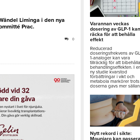
 Wändel Liminga i den nya
Varannan veckas
ommitté Prac.
dosering av GLP-1 ka
räcka för att behålla
effekt
0
Reducerad
doseringsfrekvens av G
1-analoger kan vara
tillräcklig för att bibehåll
behandlingseffekten. I e
ny studie kvarstod
förbättringar i vikt och
metabola markörer trots 
doserna gavs mer sällan
Nytt rekord i sikte:
Mounjaro kan passer