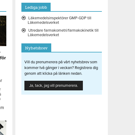
Lediga jobb
Läkemedelsinspektörer GMP-GDP till
Läkemedelsverket
Utredare farmakometri/farmakokinetik till
Läkemedelsverket
Nyhetsbrev
r
 för
Vill du prenumerera på vårt nyhetsbrev som
kommer två gånger i veckan? Registrera dig
genom att klicka på länken nedan.
ar
Ja, tack, jag vill prenumerera.
r
s
å
om