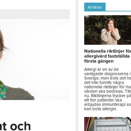
Artiklar
Nationella riktlinjer fö
allergivård fastställda
första gången
Allergi är en av de
vanligaste diagnoserna i
Sverige, men trots det h
det inte funnits några
nationella riktlinjer för hu
vården ska bedrivas. Till
nu. Riktlinjerna trycker p
att fler patienter ska
erbjudas immunterapi s
kan bota allergin.
nt och