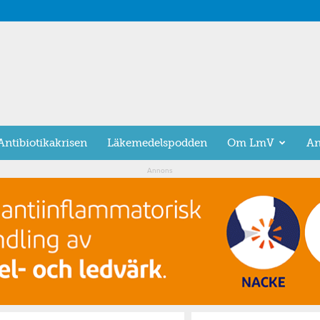
Antibiotikakrisen
Läkemedelspodden
Om LmV
An
Annons