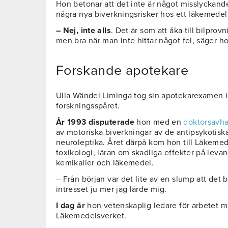
Hon betonar att det inte är något misslyckand
några nya biverkningsrisker hos ett läkemedel
– Nej, inte alls
. Det är som att åka till bilprovn
men bra när man inte hittar något fel, säger h
Forskande apotekare
Ulla Wändel Liminga tog sin apotekarexamen i
forskningsspåret.
År 1993 disputerade
hon med en
doktorsavha
av motoriska biverkningar av de antipsykotisk
neuroleptika. Året därpå kom hon till Läkeme
toxikologi, läran om skadliga effekter på lev
kemikalier och läkemedel.
– Från början var det lite av en slump att det
intresset ju mer jag lärde mig.
I dag är
hon vetenskaplig ledare för arbetet 
Läkemedelsverket.