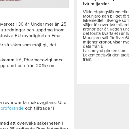
två miljarder
Viktnedgångsläkemedle
Mounjaro kan bli det för
läkemedlet i Sverige so
verket i 30 år. Under mer än 25
säljer för över två miljar
kronor per år. Redan un
a utredningar och uppdrag inom
det första kvartalet i år h
nklusive EU-myndigheten Ema.
Mounjaro sålt för över 
miljoner kronor, visar ny
 är så säkra som möjligt, det
data från E-
.
hälsomyndigheten som
Läkemedelsvärlden tagit
fram.
tskommitté, Pharmacovigilance
uppleant och från 2015 som
räv inom farmakovigilans. Ulla
a ordförande
och tillträder i
med att övervaka säkerheten i
erar 35 ordinarie Prac-ledamöter