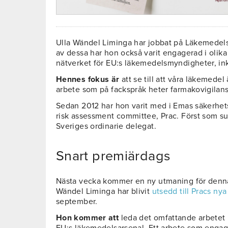
Ulla Wändel Liminga har jobbat på Läkemedels
av dessa har hon också varit engagerad i olik
nätverket för EU:s läkemedelsmyndigheter, i
Hennes fokus är
att se till att våra läkemedel
arbete som på fackspråk heter farmakovigilans
Sedan 2012 har hon varit med i Emas säkerhe
risk assessment committee, Prac. Först som s
Sveriges ordinarie delegat.
Snart premiärdags
Nästa vecka kommer en ny utmaning för denna 
Wändel Liminga har blivit
utsedd till Pracs ny
september.
Hon kommer att
leda det omfattande arbetet 
EU:s läkemedelsarsenal. Ett arbete som engag