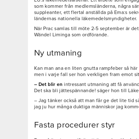
som kommer från medlemsländerna, några särsk
suppleanter, ett flertal anställda på Ema:s se
ländernas nationella läkemedelsmyndigheter.
När Prac samlas till möte 2-5 september är det
Wändel Liminga som ordförande.
Ny utmaning
Kan man ana en liten gnutta rampfeber så här 
men i varje fall ser hon verkligen fram emot si
– Det blir en
intressant utmaning att få använda
Det ska bli jättespännande! säger hon till Lä
– Jag tänker också att man får ge det lite tid 
jag ju hur många duktiga människor jag komme
Fasta procedurer styr