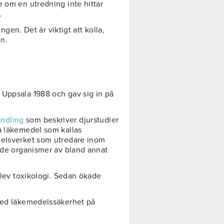
e om en utredning inte hittar
.
ingen. Det är viktigt att kolla,
on.
 Uppsala 1988 och gav sig in på
ndling
som beskriver djurstudier
a läkemedel som kallas
delsverket som utredare inom
ande organismer av bland annat
 blev toxikologi. Sedan ökade
med läkemedelssäkerhet på