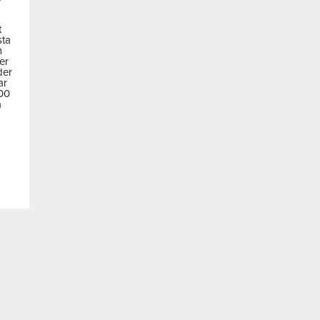
t
sta
m
der
der
ar
600
a