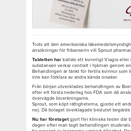
Trots att den amerikanska läkemedelsmyndighe
ansökningar för flibanserin vill Sprout pharma
Tabletten har
kallats ett kvinnligt Viagra eller
substansen verkar centralt i hjärnan genom e
Behandlingen är tänkt för fertila kvinnor som 
inte kan förklara av andra kända orsaker.
Från början utvecklades behandlingen av Boe
efter ett första nederlag hos FDA som då anså
övervägde biverkningarna.
Sprout, som köpt rättigheterna, gjorde ett and
nej. Då bolaget överklagade beslutet begärde 
Nu har företaget
gjort fler kliniska tester där
dagen efter man tagit behandlingen studerats 