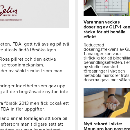
Varannan veckas
dosering av GLP-1 ka
räcka för att behålla
effekt
ten, FDA, gett två avslag på två
Reducerad
doseringsfrekvens av G
ceuticals ändå försöka igen.
1-analoger kan vara
tillräcklig för att bibehåll
 Rosa pillret och den aktiva
behandlingseffekten. I e
n serotoninmekanism.
ny studie kvarstod
lider av sänkt sexlust som man
förbättringar i vikt och
metabola markörer trots 
doserna gavs mer sällan
hringer Ingelheim som gav upp
g att den begränsade nyttan inte
ra försök 2013 men fick också ett
FDA in fler uppgifter.
 bland annat förmågan att köra bil
Nytt rekord i sikte:
eftersom man tidigare sett att
Mounjaro kan passer