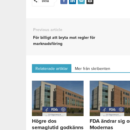
Dela
Previous article
För billigt att bryta mot regler för
marknadsföring
Relaterade artiklar
Mer från skribenten
Högre dos
FDA ändrar sig 
semaglutid godkänns
Modernas