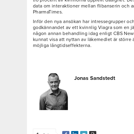
tio procent av kvinnorna upplevt dåsighet. D
data om interaktioner mellan flibanserin och 
PharmaTimes.
Inför den nya ansökan har intressegrupper och
godkännandet av ett kvinnlig Viagra som en jä
någon annan behandling idag enligt CBS News
kunnat visa att nyttan av läkemedlet är större
möjliga långtidseffekterna.
Jonas Sandstedt