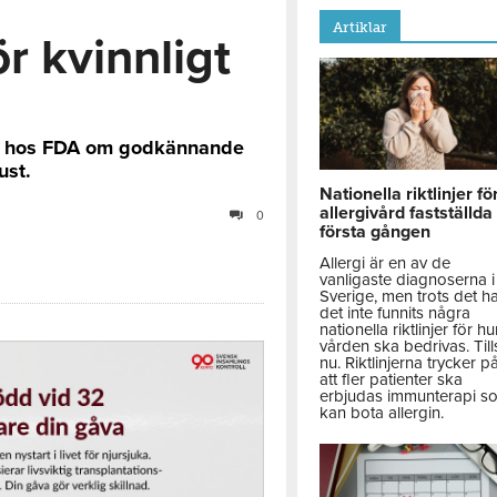
Artiklar
ör kvinnligt
en hos FDA om godkännande
ust.
Nationella riktlinjer fö
allergivård fastställda
0
första gången
Allergi är en av de
vanligaste diagnoserna i
Sverige, men trots det h
det inte funnits några
nationella riktlinjer för hu
vården ska bedrivas. Till
nu. Riktlinjerna trycker p
att fler patienter ska
erbjudas immunterapi s
kan bota allergin.