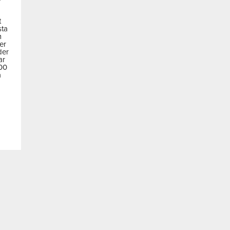
t
sta
m
der
der
ar
600
a