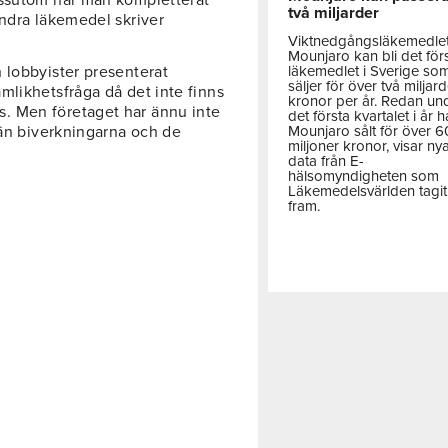
essutom har man kompletterat
två miljarder
andra läkemedel skriver
Viktnedgångsläkemedle
Mounjaro kan bli det för
läkemedlet i Sverige so
 lobbyister presenterat
säljer för över två miljar
mlikhetsfråga då det inte finns
kronor per år. Redan un
. Men företaget har ännu inte
det första kvartalet i år h
Mounjaro sålt för över 
 än biverkningarna och de
miljoner kronor, visar ny
data från E-
hälsomyndigheten som
Läkemedelsvärlden tagit
fram.