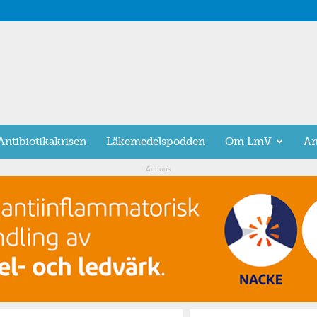
Antibiotikakrisen
Läkemedelspodden
Om LmV
An
Annons