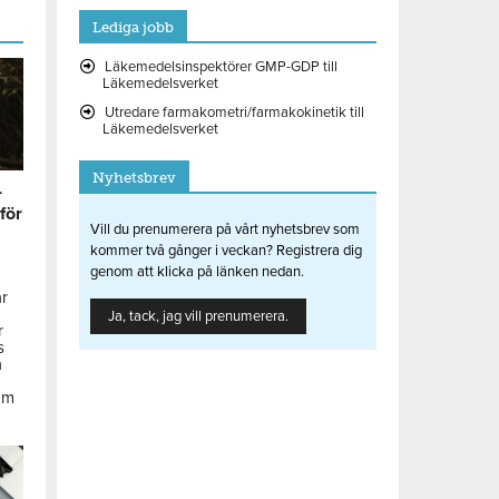
Lediga jobb
Läkemedelsinspektörer GMP-GDP till
Läkemedelsverket
Utredare farmakometri/farmakokinetik till
Läkemedelsverket
Nyhetsbrev
r
 för
Vill du prenumerera på vårt nyhetsbrev som
kommer två gånger i veckan? Registrera dig
genom att klicka på länken nedan.
ar
Ja, tack, jag vill prenumerera.
r
s
å
om