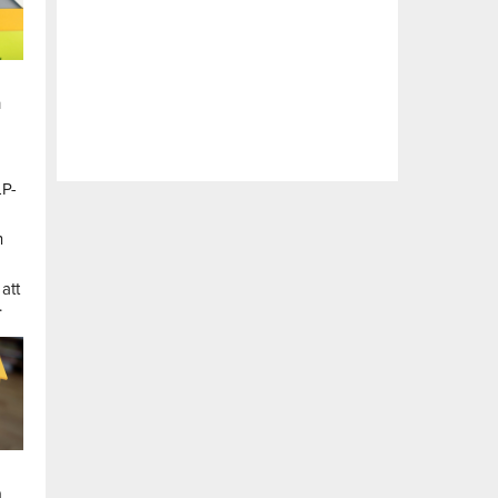
n
LP-
a
n
att
.
a