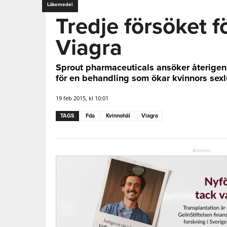
Läkemedel
Tredje försöket f
Viagra
Sprout pharmaceuticals ansöker återig
för en behandling som ökar kvinnors sexl
19 feb 2015, kl 10:01
TAGS
Fda
Kvinnohäl
Viagra
Annons