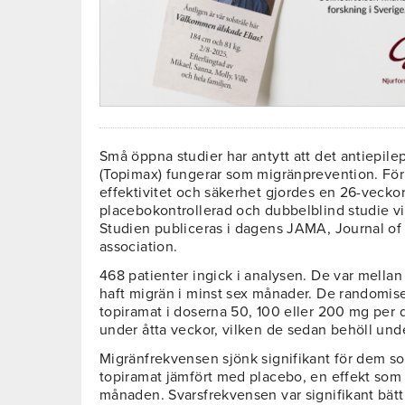
Små öppna studier har antytt att det antiepile
(Topimax) fungerar som migränprevention. För a
effektivitet och säkerhet gjordes en 26-vecko
placebokontrollerad och dubbelblind studie v
Studien publiceras i dagens JAMA, Journal of
association.
468 patienter ingick i analysen. De var mella
haft migrän i minst sex månader. De randomisera
topiramat i doserna 50, 100 eller 200 mg per d
under åtta veckor, vilken de sedan behöll unde
Migränfrekvensen sjönk signifikant för dem 
topiramat jämfört med placebo, en effekt som
månaden. Svarsfrekvensen var signifikant bät