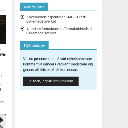
Lediga jobb
Läkemedelsinspektörer GMP-GDP till
Läkemedelsverket
Utredare farmakometri/farmakokinetik till
Läkemedelsverket
Nyhetsbrev
r
 för
Vill du prenumerera på vårt nyhetsbrev som
kommer två gånger i veckan? Registrera dig
genom att klicka på länken nedan.
ar
Ja, tack, jag vill prenumerera.
r
s
å
om