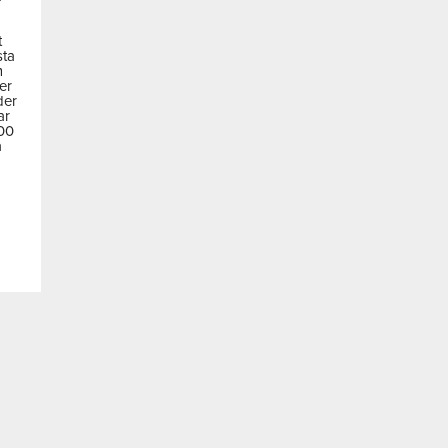
t
sta
m
der
der
ar
600
a