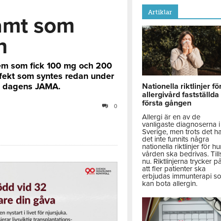
Artiklar
amt som
n
dem som fick 100 mg och 200
fekt som syntes redan under
 i dagens JAMA.
Nationella riktlinjer fö
allergivård fastställda
första gången
0
Allergi är en av de
vanligaste diagnoserna i
Sverige, men trots det h
det inte funnits några
nationella riktlinjer för hu
vården ska bedrivas. Till
nu. Riktlinjerna trycker p
att fler patienter ska
erbjudas immunterapi s
kan bota allergin.