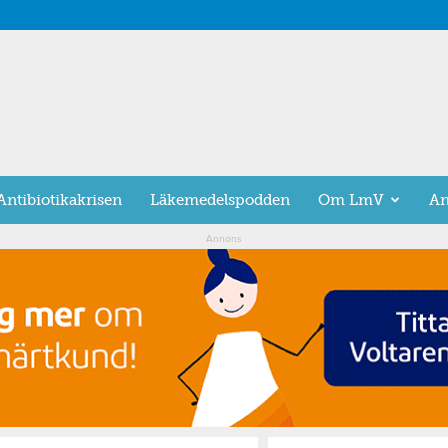
Antibiotikakrisen
Läkemedelspodden
Om LmV
An
Annons