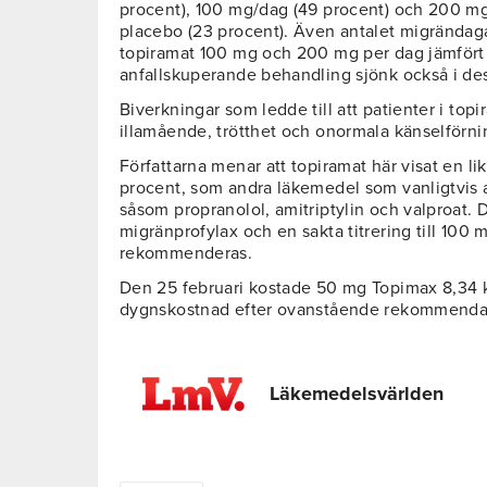
procent), 100 mg/dag (49 procent) och 200 mg
placebo (23 procent). Även antalet migrändaga
topiramat 100 mg och 200 mg per dag jämför
anfallskuperande behandling sjönk också i de
Biverkningar som ledde till att patienter i to
illamående, trötthet och onormala känselförn
Författarna menar att topiramat här visat en l
procent, som andra läkemedel som vanligtvis
såsom propranolol, amitriptylin och valproat. D
migränprofylax och en sakta titrering till 100
rekommenderas.
Den 25 februari kostade 50 mg Topimax 8,34 kr
dygnskostnad efter ovanstående rekommendati
Läkemedelsvärlden