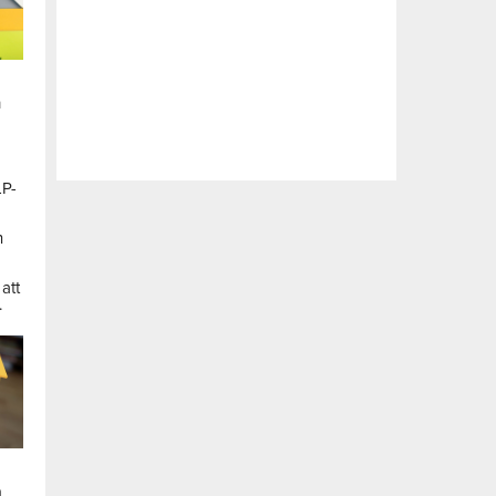
n
LP-
a
n
att
.
a