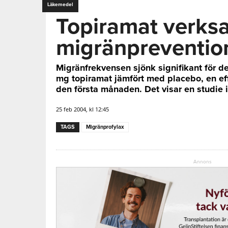
Läkemedel
Topiramat verks
migränpreventio
Migränfrekvensen sjönk signifikant för 
mg topiramat jämfört med placebo, en ef
den första månaden. Det visar en studie
25 feb 2004, kl 12:45
TAGS
Migränprofylax
Annons