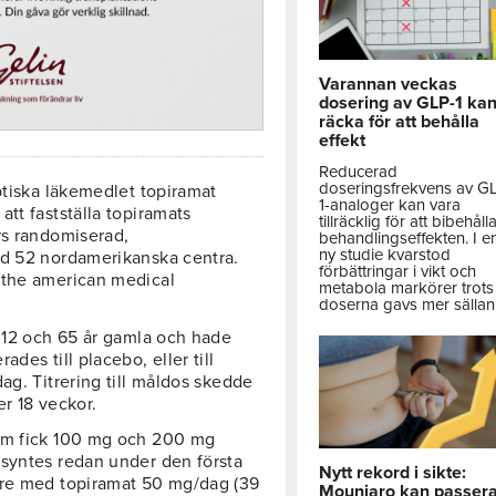
Varannan veckas
dosering av GLP-1 ka
räcka för att behålla
effekt
Reducerad
doseringsfrekvens av G
ptiska läkemedlet topiramat
1-analoger kan vara
tt fastställa topiramats
tillräcklig för att bibehåll
rs randomiserad,
behandlingseffekten. I e
ny studie kvarstod
id 52 nordamerikanska centra.
förbättringar i vikt och
 the american medical
metabola markörer trots 
doserna gavs mer sällan
n 12 och 65 år gamla och hade
des till placebo, eller till
ag. Titrering till måldos skedde
r 18 veckor.
som fick 100 mg och 200 mg
 syntes redan under den första
Nytt rekord i sikte:
tre med topiramat 50 mg/dag (39
Mounjaro kan passer