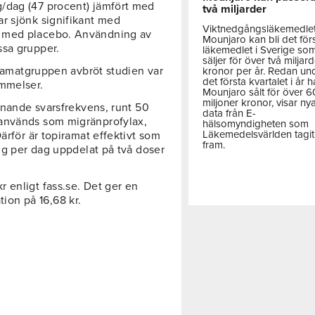
/dag (47 procent) jämfört med
två miljarder
r sjönk signifikant med
Viktnedgångsläkemedle
t med placebo. Användning av
Mounjaro kan bli det för
ssa grupper.
läkemedlet i Sverige so
säljer för över två miljar
piramatgruppen avbröt studien var
kronor per år. Redan un
det första kvartalet i år h
immelser.
Mounjaro sålt för över 
miljoner kronor, visar ny
iknande svarsfrekvens, runt 50
data från E-
 används som migränprofylax,
hälsomyndigheten som
Läkemedelsvärlden tagit
ärför är topiramat effektivt som
fram.
 mg per dag uppdelat på två doser
 enligt fass.se. Det ger en
on på 16,68 kr.