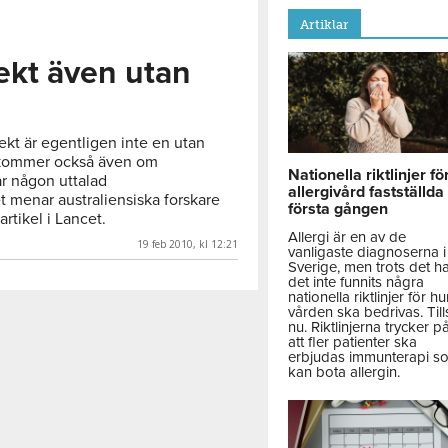
Artiklar
ekt även utan
fekt är egentligen inte en utan
ppkommer också även om
Nationella riktlinjer fö
år någon uttalad
allergivård fastställda
 menar australiensiska forskare
första gången
artikel i Lancet.
Allergi är en av de
19 feb 2010, kl 12:21
vanligaste diagnoserna i
Sverige, men trots det h
det inte funnits några
nationella riktlinjer för hu
vården ska bedrivas. Till
nu. Riktlinjerna trycker p
att fler patienter ska
erbjudas immunterapi s
kan bota allergin.