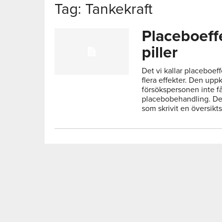
Tag: Tankekraft
Placeboeff
piller
Det vi kallar placeboef
flera effekter. Den u
försökspersonen inte f
placebobehandling. Det
som skrivit en översikts