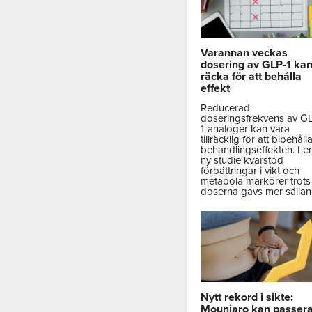
Varannan veckas
dosering av GLP-1 ka
räcka för att behålla
effekt
Reducerad
doseringsfrekvens av G
1-analoger kan vara
tillräcklig för att bibehåll
behandlingseffekten. I e
ny studie kvarstod
förbättringar i vikt och
metabola markörer trots 
doserna gavs mer sällan
Nytt rekord i sikte:
Mounjaro kan passer