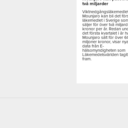
två miljarder
Viktnedgångsläkemedle
Mounjaro kan bli det för
läkemedlet i Sverige so
säljer för över två miljar
kronor per år. Redan un
det första kvartalet i år h
Mounjaro sålt för över 
miljoner kronor, visar ny
data från E-
hälsomyndigheten som
Läkemedelsvärlden tagit
fram.