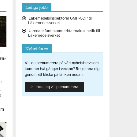
Lediga jobb
Läkemedelsinspektörer GMP-GDP till
Läkemedelsverket
Utredare farmakometri/farmakokinetik till
Läkemedelsverket
Nyhetsbrev
r
 för
Vill du prenumerera på vårt nyhetsbrev som
kommer två gånger i veckan? Registrera dig
genom att klicka på länken nedan.
ar
Ja, tack, jag vill prenumerera.
r
s
å
om