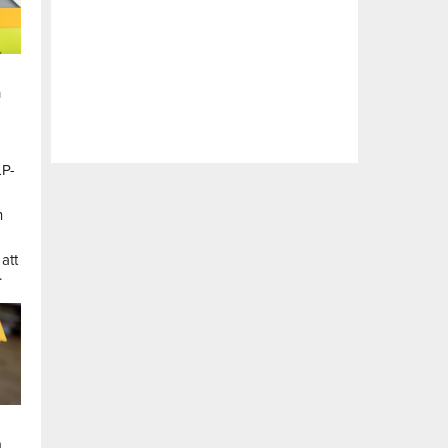
n
LP-
a
n
att
.
a