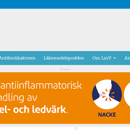
Antibiotikakrisen
Läkemedelspodden
Om LmV
An
Annons