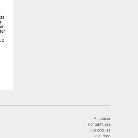
t
sta
m
der
der
ar
600
a
Annonser
Kontakta oss
Om cookies
RSS feed