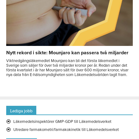
Nytt rekord i sikte: Mounjaro kan passera två miljarder
Viktnedgångsläkemedlet Mounjaro kan bli det första läkemedlet i
Sverige som säljer för över två miljarder kronor per år. Redan under det
första kvartalet i år har Mounjaro sålt för över 600 miljoner kronor, visar
nya data från E-hälsomyndigheten som Läkemedelsvärlden tagit fram.
Lediga jobb
Läkemedelsinspektörer GMP-GDP till Läkemedelsverket
Utredare farmakometri/farmakokinetik till Läkemedelsverket