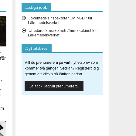
Lediga jobb
Läkemedelsinspektörer GMP-GDP till
Läkemedelsverket
Utredare farmakometri/farmakokinetik till
Läkemedelsverket
Nyhetsbrev
r
 för
Vill du prenumerera på vårt nyhetsbrev som
kommer två gånger i veckan? Registrera dig
genom att klicka på länken nedan.
ar
Ja, tack, jag vill prenumerera.
r
s
å
om