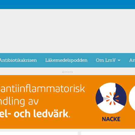
Antibiotikakrisen
Läkemedelspodden
Om LmV
An
Annons