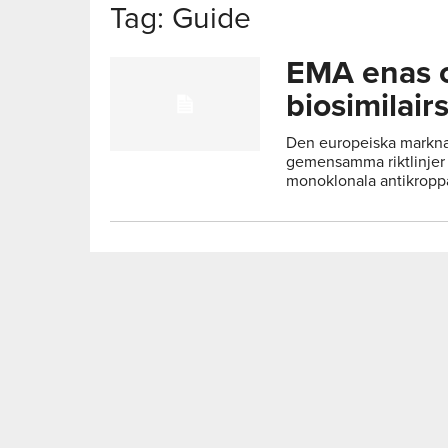
Tag: Guide
EMA enas om
biosimilair
Den europeiska markn
gemensamma riktlinjer
monoklonala antikroppar