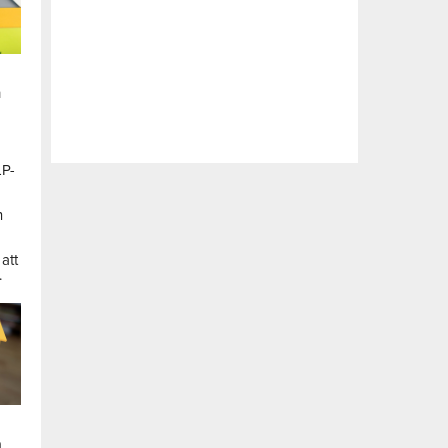
n
LP-
a
n
att
.
a