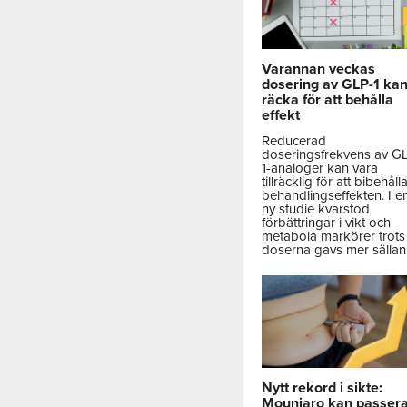
Varannan veckas
dosering av GLP-1 ka
räcka för att behålla
effekt
Reducerad
doseringsfrekvens av G
1-analoger kan vara
tillräcklig för att bibehåll
behandlingseffekten. I e
ny studie kvarstod
förbättringar i vikt och
metabola markörer trots 
doserna gavs mer sällan
Nytt rekord i sikte:
Mounjaro kan passer