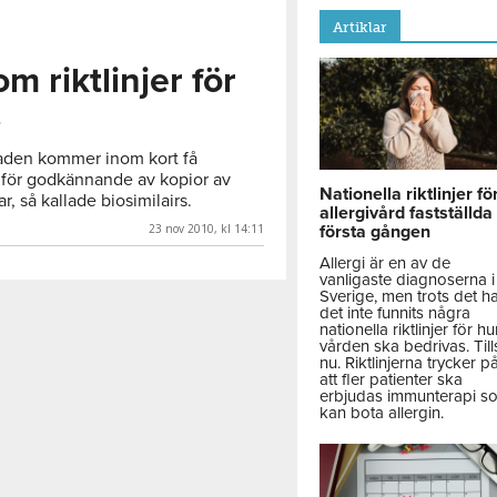
Artiklar
 riktlinjer för
s
aden kommer inom kort få
 för godkännande av kopior av
Nationella riktlinjer fö
, så kallade biosimilairs.
allergivård fastställda
23 nov 2010, kl 14:11
första gången
Allergi är en av de
vanligaste diagnoserna i
Sverige, men trots det h
det inte funnits några
nationella riktlinjer för hu
vården ska bedrivas. Till
nu. Riktlinjerna trycker p
att fler patienter ska
erbjudas immunterapi s
kan bota allergin.