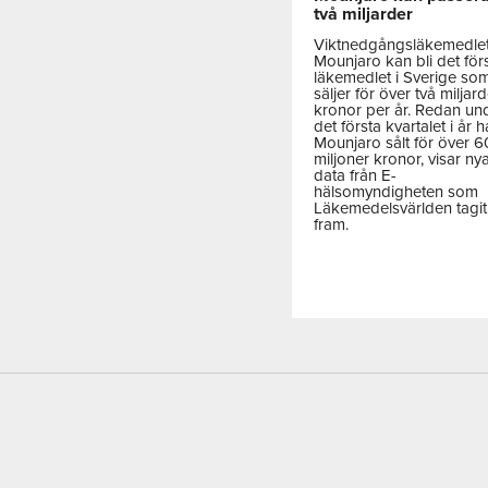
två miljarder
Viktnedgångsläkemedle
Mounjaro kan bli det för
läkemedlet i Sverige so
säljer för över två miljar
kronor per år. Redan un
det första kvartalet i år h
Mounjaro sålt för över 
miljoner kronor, visar ny
data från E-
hälsomyndigheten som
Läkemedelsvärlden tagit
fram.