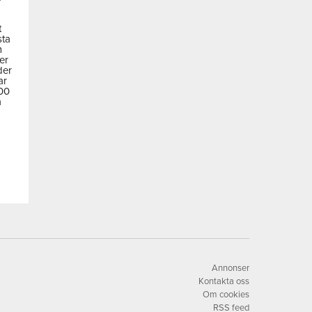
t
sta
m
der
der
ar
600
a
Annonser
Kontakta oss
Om cookies
RSS feed