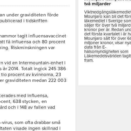
två miljarder
Viktnedgångsläkemedle
n under graviditeten förde
Mounjaro kan bli det för
publicerad i tidskriften
läkemedlet i Sverige so
säljer för över två miljar
kronor per år. Redan un
det första kvartalet i år h
 mammor tagit influensavaccinet
Mounjaro sålt för över 
att få influensa och 80 procent
miljoner kronor, visar ny
data från E-
gning. Riskminskningen var
hälsomyndigheten som
Läkemedelsvärlden tagit
fram.
arn vid en Intermountain-enhet i
år 2014. Totalt ingick 245 386
 tio procent av kvinnorna, 23
der graviditeten medan 222 003
cerades med influensa,
ocent, 638 stycken, en
rd och i 148 av fallen vad
-virus, som ofta drabbar små
taten visade ingen skillnad i