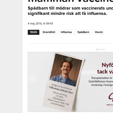
Spädbarn till mödrar som vaccinerats und
signifikant mindre risk att få influensa.
4 maj 2016, kl 09:43
TAGS
Graviditet
Influensa
Spädbarn
Vaccin
Annons