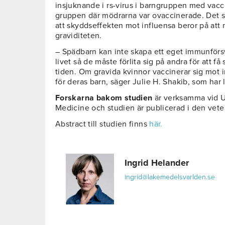
insjuknande i rs-virus i barngruppen med vac
gruppen där mödrarna var ovaccinerade. Det stä
att skyddseffekten mot influensa beror på att
graviditeten.
– Spädbarn kan inte skapa ett eget immunförs
livet så de måste förlita sig på andra för att 
tiden. Om gravida kvinnor vaccinerar sig mot i
för deras barn, säger Julie H. Shakib, som har
Forskarna bakom studien
är verksamma vid Un
Medicine och studien är publicerad i den veten
Abstract till studien finns
här.
Ingrid Helander
ingrid@lakemedelsvarlden.se