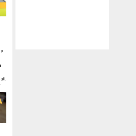
n
LP-
a
n
att
.
a