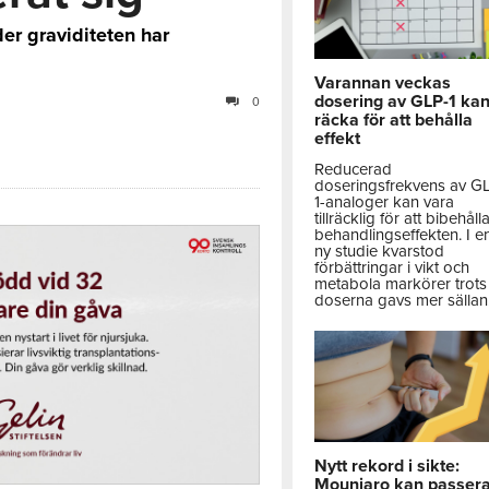
er graviditeten har
Varannan veckas
dosering av GLP-1 ka
0
räcka för att behålla
effekt
Reducerad
doseringsfrekvens av G
1-analoger kan vara
tillräcklig för att bibehåll
behandlingseffekten. I e
ny studie kvarstod
förbättringar i vikt och
metabola markörer trots 
doserna gavs mer sällan
Nytt rekord i sikte:
Mounjaro kan passer