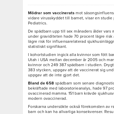
Mödrar som vaccinerats
mot säsongsinfluensa
vidare virusskyddet till barnet, visar en studie 
Pediatrics.
De spädbarn upp till sex månaders ålder vars
under graviditeten hade 70 procent lägre risk 
lägre risk för influensarelaterad sjukhusinläg
statistiskt signifikant.
I kohortstudien ingick alla kvinnor som fött b
Utah i USA mellan december år 2005 och mars 
kvinnor och 249 387 spädbarn i studien. Drygt
383 stycken, uppgav att de vaccinerat sig un
uppgav att de inte gjort det.
Bland de 658
spädbarn som senare diagnosti
bekräftade med laboratorieanalys, hade 97 pr
ovaccinerad mamma. 151 barn krävde sjukhusvå
modern ovaccinerad.
Forskarna undersökte också förekomsten av rs
barn och kan ha allvarliga konsekvenser. Resul