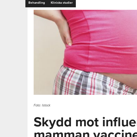
Behandling
Kliniska studier
Foto: Istock
Skydd mot influ
mamman vacciner