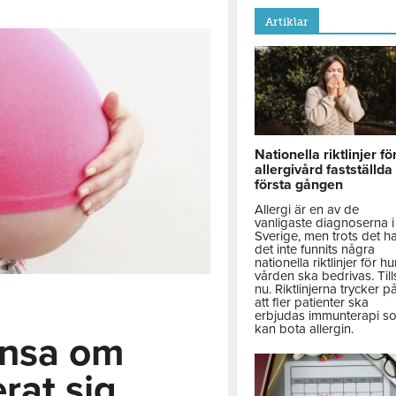
Artiklar
Nationella riktlinjer fö
allergivård fastställda
första gången
Allergi är en av de
vanligaste diagnoserna i
Sverige, men trots det h
det inte funnits några
nationella riktlinjer för hu
vården ska bedrivas. Till
nu. Riktlinjerna trycker p
att fler patienter ska
erbjudas immunterapi s
kan bota allergin.
ensa om
at sig