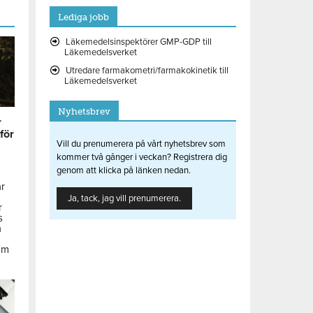
Lediga jobb
Läkemedelsinspektörer GMP-GDP till
Läkemedelsverket
Utredare farmakometri/farmakokinetik till
Läkemedelsverket
Nyhetsbrev
r
 för
Vill du prenumerera på vårt nyhetsbrev som
kommer två gånger i veckan? Registrera dig
genom att klicka på länken nedan.
ar
Ja, tack, jag vill prenumerera.
r
s
å
om