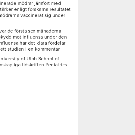
cinerade mödrar jämfört med
rker enligt forskarna resultatet
 mödrarna vaccinerat sig under
var de första sex månaderna i
få skydd mot influensa under den
nfluensa har det klara fördelar
 lett studien i en kommentar.
iversity of Utah School of
skapliga tidskriften Pediatrics.