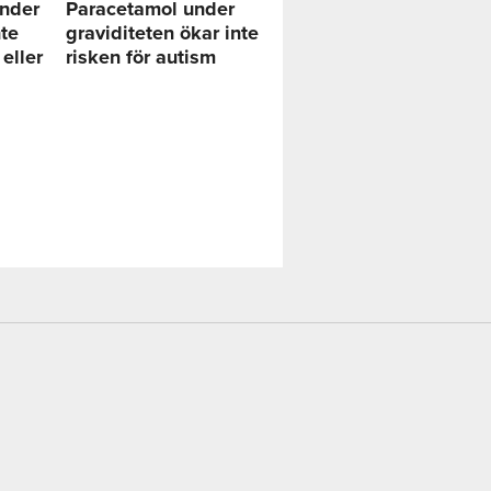
under
Paracetamol under
nte
graviditeten ökar inte
 eller
risken för autism