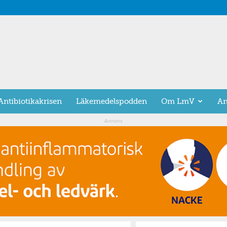
Antibiotikakrisen
Läkemedelspodden
Om LmV
An
Annons