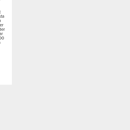
t
sta
m
der
der
ar
600
a