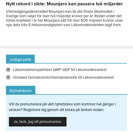
Nytt rekord i sikte: Mounjaro kan passera två miljarder
Viktnedgångsläkemedlet Mounjaro kan bli det första läkemedlet i
Sverige som säljer för över två miljarder kronor per år. Redan under det
första kvartalet i år har Mounjaro sålt för över 600 miljoner kronor, visar
nya data från E-hälsomyndigheten som Läkemedelsvärlden tagit fram.
Lediga jobb
Läkemedelsinspektörer GMP-GDP till Läkemedelsverket
Utredare farmakometri/farmakokinetik till Läkemedelsverket
Nyhetsbrev
Vill du prenumerera på vårt nyhetsbrev som kommer två gånger i
veckan? Registrera dig genom att klicka på länken nedan.
Ja, tack, jag vill prenumerera.