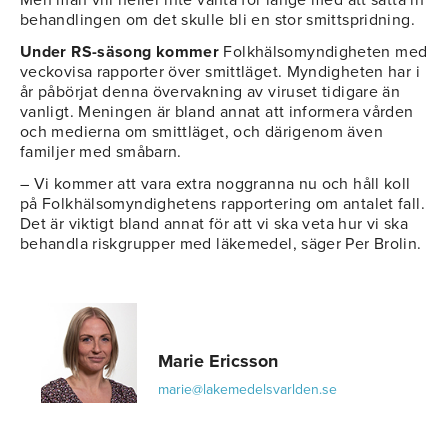
Men man vill heller inte vänta för länge med att sätta in
behandlingen om det skulle bli en stor smittspridning.
Under RS-säsong kommer
Folkhälsomyndigheten med
veckovisa rapporter över smittläget. Myndigheten har i
år påbörjat denna övervakning av viruset tidigare än
vanligt. Meningen är bland annat att informera vården
och medierna om smittläget, och därigenom även
familjer med småbarn.
– Vi kommer att vara extra noggranna nu och håll koll
på Folkhälsomyndighetens rapportering om antalet fall.
Det är viktigt bland annat för att vi ska veta hur vi ska
behandla riskgrupper med läkemedel, säger Per Brolin.
Marie Ericsson
marie@lakemedelsvarlden.se