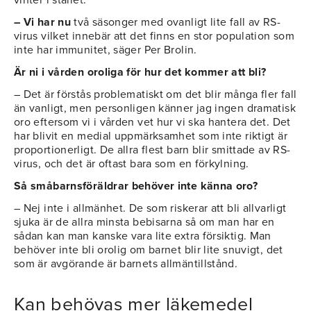
vinter i stället.
– Vi har nu
två säsonger med ovanligt lite fall av RS-
virus vilket innebär att det finns en stor population som
inte har immunitet, säger Per Brolin.
Är ni i vården oroliga för hur det kommer att bli?
– Det är förstås problematiskt om det blir många fler fall
än vanligt, men personligen känner jag ingen dramatisk
oro eftersom vi i vården vet hur vi ska hantera det. Det
har blivit en medial uppmärksamhet som inte riktigt är
proportionerligt. De allra flest barn blir smittade av RS-
virus, och det är oftast bara som en förkylning.
Så småbarnsföräldrar behöver inte känna oro?
– Nej inte i allmänhet. De som riskerar att bli allvarligt
sjuka är de allra minsta bebisarna så om man har en
sådan kan man kanske vara lite extra försiktig. Man
behöver inte bli orolig om barnet blir lite snuvigt, det
som är avgörande är barnets allmäntillstånd.
Kan behövas mer läkemedel