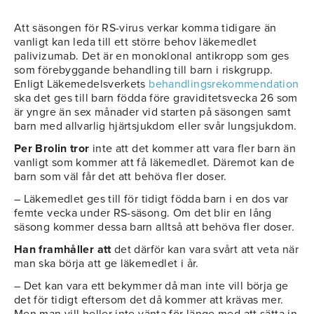
Att säsongen för RS-virus verkar komma tidigare än
vanligt kan leda till ett större behov läkemedlet
palivizumab. Det är en monoklonal antikropp som ges
som förebyggande behandling till barn i riskgrupp.
Enligt Läkemedelsverkets
behandlingsrekommendation
ska det ges till barn födda före graviditetsvecka 26 som
är yngre än sex månader vid starten på säsongen samt
barn med allvarlig hjärtsjukdom eller svår lungsjukdom.
Per Brolin tror
inte att det kommer att vara fler barn än
vanligt som kommer att få läkemedlet. Däremot kan de
barn som väl får det att behöva fler doser.
– Läkemedlet ges till för tidigt födda barn i en dos var
femte vecka under RS-säsong. Om det blir en lång
säsong kommer dessa barn alltså att behöva fler doser.
Han framhåller att
det därför kan vara svårt att veta när
man ska börja att ge läkemedlet i år.
– Det kan vara ett bekymmer då man inte vill börja ge
det för tidigt eftersom det då kommer att krävas mer.