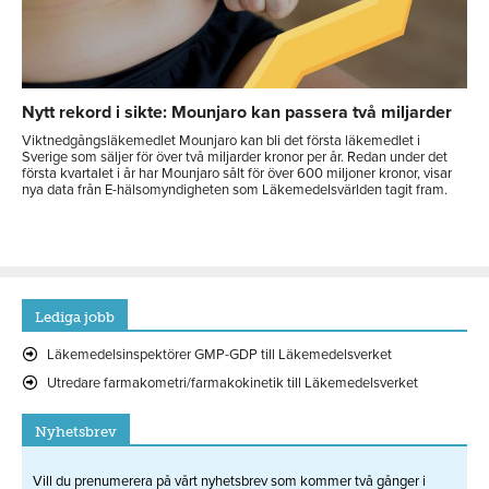
Nytt rekord i sikte: Mounjaro kan passera två miljarder
Viktnedgångsläkemedlet Mounjaro kan bli det första läkemedlet i
Sverige som säljer för över två miljarder kronor per år. Redan under det
första kvartalet i år har Mounjaro sålt för över 600 miljoner kronor, visar
nya data från E-hälsomyndigheten som Läkemedelsvärlden tagit fram.
Lediga jobb
Läkemedelsinspektörer GMP-GDP till Läkemedelsverket
Utredare farmakometri/farmakokinetik till Läkemedelsverket
Nyhetsbrev
Vill du prenumerera på vårt nyhetsbrev som kommer två gånger i