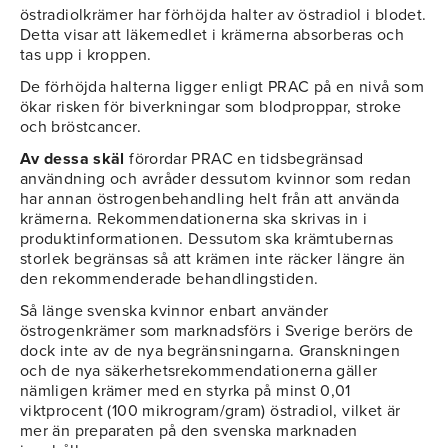
östradiolkrämer har förhöjda halter av östradiol i blodet.
Detta visar att läkemedlet i krämerna absorberas och
tas upp i kroppen.
De förhöjda halterna ligger enligt PRAC på en nivå som
ökar risken för biverkningar som blodproppar, stroke
och bröstcancer.
Av dessa skäl
förordar PRAC en tidsbegränsad
användning och avråder dessutom kvinnor som redan
har annan östrogenbehandling helt från att använda
krämerna. Rekommendationerna ska skrivas in i
produktinformationen. Dessutom ska krämtubernas
storlek begränsas så att krämen inte räcker längre än
den rekommenderade behandlingstiden.
Så länge svenska kvinnor enbart använder
östrogenkrämer som marknadsförs i Sverige berörs de
dock inte av de nya begränsningarna. Granskningen
och de nya säkerhetsrekommendationerna gäller
nämligen krämer med en styrka på minst 0,01
viktprocent (100 mikrogram/gram) östradiol, vilket är
mer än preparaten på den svenska marknaden