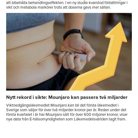
att bibehålla behandlingseffekten. I en ny studie kvarstod förbättringar i
vikt och metabola markörer trots att doserna gavs mer sällan.
Nytt rekord i sikte: Mounjaro kan passera två miljarder
Viktnedgångsläkemedlet Mounjaro kan bli det första läkemedlet i
Sverige som säljer för över två miljarder kronor per år. Redan under det
första kvartalet i år har Mounjaro sålt för över 600 miljoner kronor, visar
nya data från E-hälsomyndigheten som Läkemedelsvärlden tagit fram.