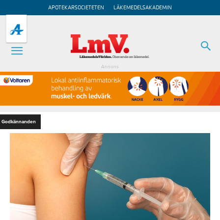
APOTEKARSOCIETETEN
LÄKEMEDELSAKADEMIN
Annons
Godkännanden