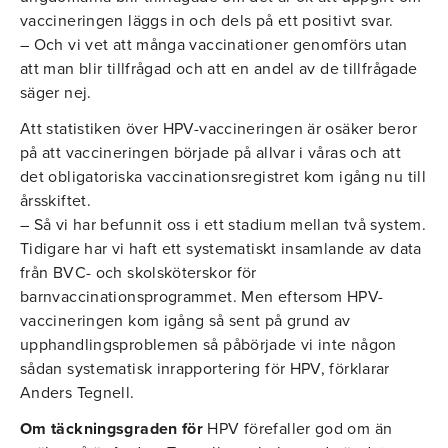
vaccineringen läggs in och dels på ett positivt svar.
– Och vi vet att många vaccinationer genomförs utan
att man blir tillfrågad och att en andel av de tillfrågade
säger nej.
Att statistiken över HPV-vaccineringen är osäker beror
på att vaccineringen började på allvar i våras och att
det obligatoriska vaccinationsregistret kom igång nu till
årsskiftet.
– Så vi har befunnit oss i ett stadium mellan två system.
Tidigare har vi haft ett systematiskt insamlande av data
från BVC- och skolsköterskor för
barnvaccinationsprogrammet. Men eftersom HPV-
vaccineringen kom igång så sent på grund av
upphandlingsproblemen så påbörjade vi inte någon
sådan systematisk inrapportering för HPV, förklarar
Anders Tegnell.
Om täckningsgraden för
HPV förefaller god om än