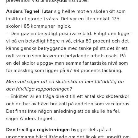
prevention vid Smittskyddsinstitutet.
Anders Tegnell lutar
sig hellre mot en skolenkät som
institutet gjorde i våras. Det var en liten enkät, 175
skolor i 85 kommuner ingick.
– Den gav en betydligt positivare bild. Enligt den ligger
vi på en betydligt högre nivå, cirka 80 procent och det
känns ganska betryggande med tanke på att det är ett
nytt vaccin som kräver en betydande arbetsinsats. På
en del skolor uppgav man samma fantastiska nivå som
för mässling som ligger på 97-98 procents täckning.
Men vad säger att en skolenkät är mer tillförlitlig än
den frivilliga rapporteringen?
– Enkäten är en fråga direkt till ett antal skolsköterskor
och de har av hävd bra koll på andelen som vaccineras.
Det finns inte någon anledning att de skulle ha fel,
säger Anders Tegnell.
Den frivilliga registreringen
bygger dels på att
ungdomarna blir tillfrågade om det är ok att uppgift om