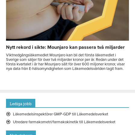
Nytt rekord i sikte: Mounjaro kan passera två miljarder
Viktnedgångsläkemedlet Mounjaro kan bli det första läkemedlet i
Sverige som säljer för över två miljarder kronor per år. Redan under det
första kvartalet i år har Mounjaro sålt för över 600 miljoner kronor, visar
nya data från E-hälsomyndigheten som Läkemedelsvärlden tagit fram.
Lediga jobb
Läkemedelsinspektörer GMP-GDP till Läkemedelsverket
Utredare farmakometri/farmakokinetik till Läkemedelsverket