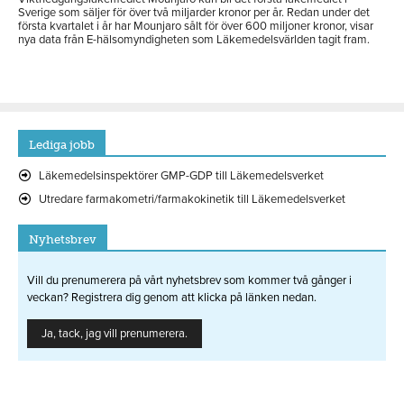
Sverige som säljer för över två miljarder kronor per år. Redan under det
första kvartalet i år har Mounjaro sålt för över 600 miljoner kronor, visar
nya data från E-hälsomyndigheten som Läkemedelsvärlden tagit fram.
Lediga jobb
Läkemedelsinspektörer GMP-GDP till Läkemedelsverket
Utredare farmakometri/farmakokinetik till Läkemedelsverket
Nyhetsbrev
Vill du prenumerera på vårt nyhetsbrev som kommer två gånger i
veckan? Registrera dig genom att klicka på länken nedan.
Ja, tack, jag vill prenumerera.