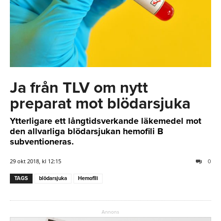
Ja från TLV om nytt
preparat mot blödarsjuka
Ytterligare ett långtidsverkande läkemedel mot
den allvarliga blödarsjukan hemofili B
subventioneras.
29 okt 2018, kl 12:15
0
TAGS
blödarsjuka
Hemofili
Annons