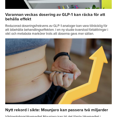
Varannan veckas dosering av GLP-1 kan räcka för att
behålla effekt
Reducerad doseringsfrekvens av GLP-1-analoger kan vara tillräcklig för
att bibehålla behandlingseffekten. I en ny studie kvarstod förbättringar i
vikt och metabola markörer trots att doserna gavs mer sällan.
Nytt rekord i sikte: Mounjaro kan passera två miljarder
Viktnedgångsläkemedlet Mounjaro kan bli det första läkemedlet i