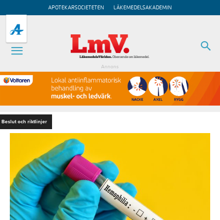
APOTEKARSOCIETETEN
LÄKEMEDELSAKADEMIN
Annons
Beslut och riktlinjer