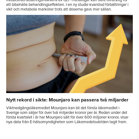
att bibehålla behandlingseffekten. I en ny studie kvarstod förbättringar i
vikt och metabola markörer trots att doserna gavs mer sällan.
Nytt rekord i sikte: Mounjaro kan passera två miljarder
Viktnedgångsläkemedlet Mounjaro kan bli det första läkemedlet i
Sverige som säljer för över två miljarder kronor per år. Redan under det
första kvartalet i år har Mounjaro sålt för över 600 miljoner kronor, visar
nya data från E-hälsomyndigheten som Läkemedelsvärlden tagit fram.