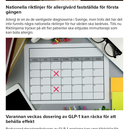
Nationella riktlinjer för allergivård fastställda för första
gången
Allergi är en av de vanligaste diagnoserna i Sverige, men trots det har det
inte funnits några nationella riktlinjer för hur vården ska bedrivas. Tills nu.
Riktlinjerna trycker på att fler patienter ska erbjudas immunterapi som
kan bota allergin.
Varannan veckas dosering av GLP-1 kan räcka för att
behålla effekt
Reducerad doseringsfrekvens av GLP-1-analoger kan vara tillräcklig för