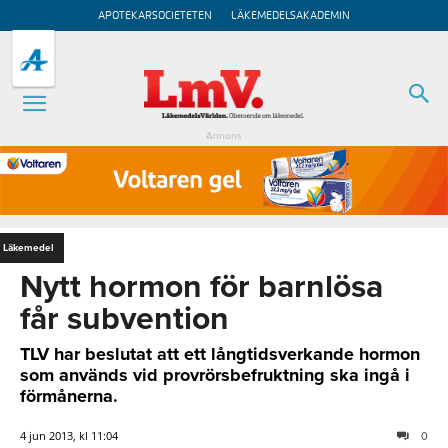
APOTEKARSOCIETETEN
LÄKEMEDELSAKADEMIN
Annons
Läkemedel
Nytt hormon för barnlösa
får subvention
TLV har beslutat att ett långtidsverkande hormon
som används vid provrörsbefruktning ska ingå i
förmånerna.
4 jun 2013, kl 11:04
0