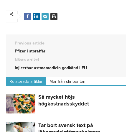
Previous article
Pfizer i storaffär
Nästa artikel
Injicerbar astmamedicin godkänd i EU
Relaterade artiklar
Mer från skribenten
Så mycket höjs
högkostnadsskyddet
Tar bort svensk text på
läkemedelsförpackningar