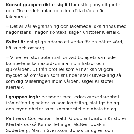
Konsultgruppen riktar sig till
landsting, myndigheter
och läkemedelsbolag och den röda tråden är
läkemedel.
– Det är vår avgränsning och läkemedel ska finnas med
någonstans i någon kontext, säger Kristofer Klerfalk.
Syftet är
enligt grundarna att verka för en bättre vård,
hälsa och omsorg.
– Vi ser en stor potential för vad bolagets samlade
kompetens kan åstadkomma inom hälso- och
sjukvården. Utifrån profiler som vi har kan vi göra
mycket på områden som är under stark utveckling så
som digitaliseringen inom vården, säger Kristofer
Klerfalk.
I gruppen ingår
personer med ledarskapserfarenhet
från offentlig sektor så som landsting, statliga bolag
och myndigheter samt kommersiella globala bolag.
Partners i Cocreation Health Group är förutom Kristofer
Klerfalk också Karina Tellinger McNeil, Joakim
Söderberg, Martin Svensson, Jonas Lindgren och