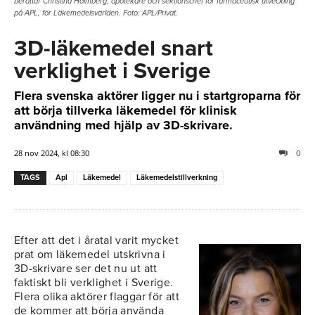
berättar Christina Holmberg, apotekare och sektionschef för farmaceutisk utveckling
på APL, för Läkemedelsvärlden. Foto: APL/Privat.
3D-läkemedel snart
verklighet i Sverige
Flera svenska aktörer ligger nu i startgroparna för
att börja tillverka läkemedel för klinisk
användning med hjälp av 3D-skrivare.
28 nov 2024, kl 08:30
0
TAGS
Apl
Läkemedel
Läkemedelstillverkning
Efter att det i åratal varit mycket
prat om läkemedel utskrivna i
3D-skrivare ser det nu ut att
faktiskt bli verklighet i Sverige.
Flera olika aktörer flaggar för att
de kommer att börja använda