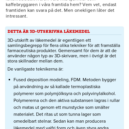
kaffebryggaren i våra framtida hem? Vem vet, endast
framtiden kan svara på det. Men onekligen låter det
intressant.
DETTA ÄR 3D-UTSKRIVNA LÄKEMEDEL
3D-utskrift av läkemedel är egentligen ett
samlingsbegrepp för flera olika tekniker för att framställa
farmaceutiska produkter. Gemensamt för dem är att de
använder någon typ av 3D-skrivare, men i övrigt är det
stora skillnader mellan dem.
De vanligaste teknikerna är:
Fused deposition modeling, FDM. Metoden bygger
på användning av så kallade termoplastiska
polymerer som polymjölksyra och polyvinylalkohol.
Polymererna och den aktiva substansen lagras i rullar
och matas ut genom ett munstycke som smälter
materialet. Det ritas ut som tunna lager som
omedelbart stelnar. Sedan kan man producera
läkemedel med valfri form och även styra andra