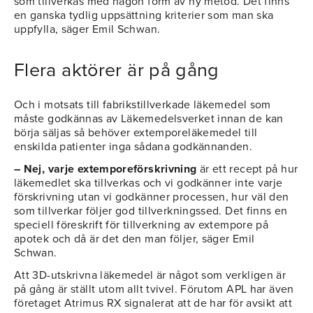
som tillverkas med någon form av ny metod. Det finns
en ganska tydlig uppsättning kriterier som man ska
uppfylla, säger Emil Schwan.
Flera aktörer är på gång
Och i motsats till fabrikstillverkade läkemedel som
måste godkännas av Läkemedelsverket innan de kan
börja säljas så behöver extemporeläkemedel till
enskilda patienter inga sådana godkännanden.
– Nej, varje extemporeförskrivning
är ett recept på hur
läkemedlet ska tillverkas och vi godkänner inte varje
förskrivning utan vi godkänner processen, hur väl den
som tillverkar följer god tillverkningssed. Det finns en
speciell föreskrift för tillverkning av extempore på
apotek och då är det den man följer, säger Emil
Schwan.
Att 3D-utskrivna läkemedel är något som verkligen är
på gång är ställt utom allt tvivel. Förutom APL har även
företaget Atrimus RX signalerat att de har för avsikt att