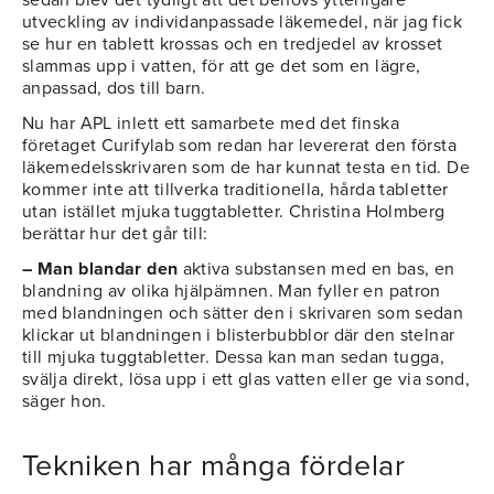
utveckling av individanpassade läkemedel, när jag fick
se hur en tablett krossas och en tredjedel av krosset
slammas upp i vatten, för att ge det som en lägre,
anpassad, dos till barn.
Nu har APL inlett ett samarbete med det finska
företaget Curifylab som redan har levererat den första
läkemedelsskrivaren som de har kunnat testa en tid. De
kommer inte att tillverka traditionella, hårda tabletter
utan istället mjuka tuggtabletter. Christina Holmberg
berättar hur det går till:
– Man blandar den
aktiva substansen med en bas, en
blandning av olika hjälpämnen. Man fyller en patron
med blandningen och sätter den i skrivaren som sedan
klickar ut blandningen i blisterbubblor där den stelnar
till mjuka tuggtabletter. Dessa kan man sedan tugga,
svälja direkt, lösa upp i ett glas vatten eller ge via sond,
säger hon.
Tekniken har många fördelar