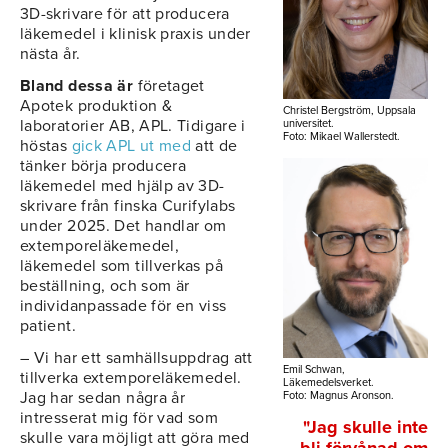
3D-skrivare för att producera
läkemedel i klinisk praxis under
nästa år.
Bland dessa är
företaget
Apotek produktion &
Christel Bergström, Uppsala
laboratorier AB, APL. Tidigare i
universitet.
Foto: Mikael Wallerstedt.
höstas
gick APL ut med
att de
tänker börja producera
läkemedel med hjälp av 3D-
skrivare från finska Curifylabs
under 2025. Det handlar om
extemporeläkemedel,
läkemedel som tillverkas på
beställning, och som är
individanpassade för en viss
patient.
– Vi har ett samhällsuppdrag att
Emil Schwan,
tillverka extemporeläkemedel.
Läkemedelsverket.
Jag har sedan några år
Foto: Magnus Aronson.
intresserat mig för vad som
"Jag skulle inte
skulle vara möjligt att göra med
bli förvånad om