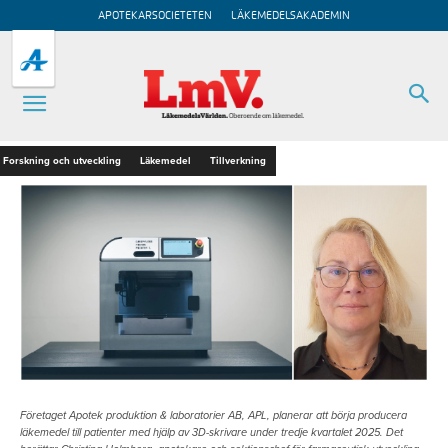
APOTEKARSOCIETETEN
LÄKEMEDELSAKADEMIN
Forskning och utveckling
Läkemedel
Tillverkning
Företaget Apotek produktion & laboratorier AB, APL, planerar att börja producera
läkemedel till patienter med hjälp av 3D-skrivare under tredje kvartalet 2025. Det