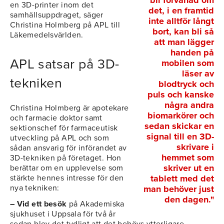
en 3D-printer inom det
det, i en framtid
samhällsuppdraget, säger
inte alltför långt
Christina Holmberg på APL till
bort, kan bli så
Läkemedelsvärlden.
att man lägger
handen på
APL satsar på 3D-
mobilen som
läser av
tekniken
blodtryck och
puls och kanske
några andra
Christina Holmberg är apotekare
biomarkörer och
och farmacie doktor samt
sedan skickar en
sektionschef för farmaceutisk
signal till en 3D-
utveckling på APL och som
skrivare i
sådan ansvarig för införandet av
hemmet som
3D-tekniken på företaget. Hon
skriver ut en
berättar om en upplevelse som
tablett med det
stärkte hennes intresse för den
nya tekniken:
man behöver just
den dagen."
– Vid ett besök
på Akademiska
sjukhuset i Uppsala för två år
sedan blev det tydligt att det behövs ytterligare