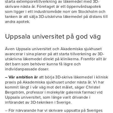
starta extemporetillverkning av läkemedel med 3D-
skrivare nästa år. Företaget är ett öppenvårdsapotek
som ligger i ett industriområde norr om Stockholm och
tanken är att sälja 3D-utskrivna läkemedel på distans till
andra apotek.
Uppsala universitet på god väg
Även Uppsala universitet och Akademiska sjukhuset
avancerar i sina planer på att starta tillverkning av 3D-
utskrivna läkemedel direkt på klinikerna. Framför allt är
det barn som behöver kunna få lägre och
individanpassade doser.
– Vår ambition är
att börja 3D-skriva läkemedel i klinisk
praxis på Akademiska sjukhuset under nästa år. Vi har
kommit långt i vår väg mot det målet, säger Christel
Bergström, professor i molekylär galenisk farmaci vid
Uppsala universitet, som länge varit drivande i
införandet av 3D-tekniken i Sverige.
– För närvarande har vi skrivare uppsatta på Sveriges