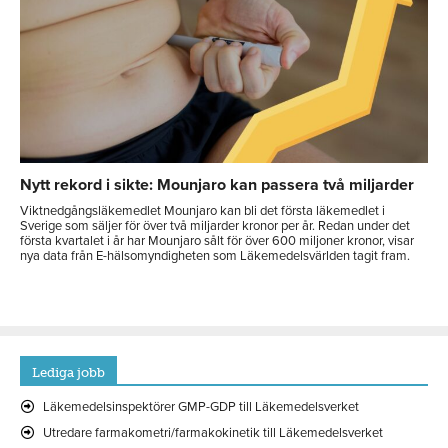
Nytt rekord i sikte: Mounjaro kan passera två miljarder
Viktnedgångsläkemedlet Mounjaro kan bli det första läkemedlet i
Sverige som säljer för över två miljarder kronor per år. Redan under det
första kvartalet i år har Mounjaro sålt för över 600 miljoner kronor, visar
nya data från E-hälsomyndigheten som Läkemedelsvärlden tagit fram.
Lediga jobb
Läkemedelsinspektörer GMP-GDP till Läkemedelsverket
Utredare farmakometri/farmakokinetik till Läkemedelsverket