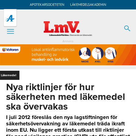
APOTEKARSOCIETETEN
LÄKEMEDELSAKADEMIN
Annons
Läkemedel
Nya riktlinjer för hur
säkerheten med läkemedel
ska övervakas
I juli 2012 föreslås den nya lagstiftningen för
säkerhetsövervakning av läkemedel träda ikraft
inom EU. Nu ligger ett första utkast till riktlinjer