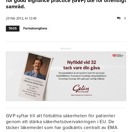
för good vigilance practice (GVP) ute för offentligt
samråd.
23 feb 2012, kl 12:45
0
TAGS
Farmakovigilans
Annons
GVP syftar till att förbättra säkerheten för patienter
genom att stärka säkerhetsövervakningen i EU. De
täcker läkemedel som har godkänts centralt av EMA