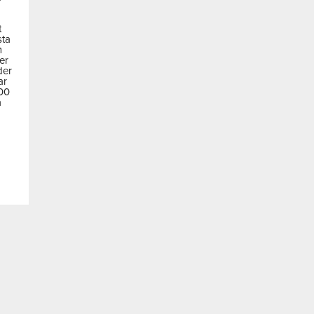
t
sta
m
der
der
ar
600
a