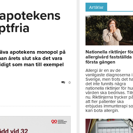
Artiklar
 apotekens
tfria
häva apotekens monopol på
Nationella riktlinjer fö
allergivård fastställda
nan årets slut ska det vara
första gången
tidigt som man till exempel
Allergi är en av de
vanligaste diagnoserna i
Sverige, men trots det h
0
det inte funnits några
nationella riktlinjer för hu
vården ska bedrivas. Till
nu. Riktlinjerna trycker p
att fler patienter ska
erbjudas immunterapi s
kan bota allergin.