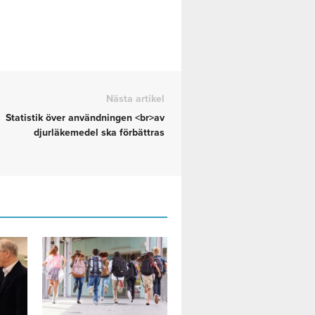
Nästa artikel
Statistik över användningen <br>av
djurläkemedel ska förbättras