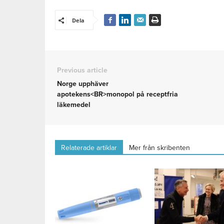
Dela
Previous article
Norge upphäver
apotekens<BR>monopol på receptfria
läkemedel
Relaterade artiklar
Mer från skribenten