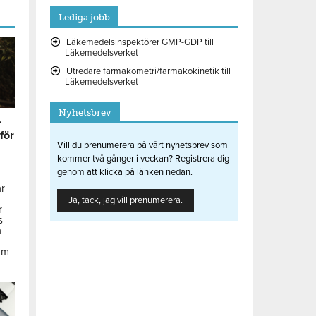
Lediga jobb
Läkemedelsinspektörer GMP-GDP till
Läkemedelsverket
Utredare farmakometri/farmakokinetik till
Läkemedelsverket
Nyhetsbrev
r
 för
Vill du prenumerera på vårt nyhetsbrev som
kommer två gånger i veckan? Registrera dig
genom att klicka på länken nedan.
ar
Ja, tack, jag vill prenumerera.
r
s
å
om