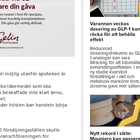
Varannan veckas
dosering av GLP-1 ka
räcka för att behålla
effekt
Reducerad
doseringsfrekvens av G
1-analoger kan vara
tillräcklig för att bibehåll
behandlingseffekten. I e
ny studie kvarstod
bli möjlig utanför apoteken är
förbättringar i vikt och
metabola markörer trots 
lka läkemedel som ska
doserna gavs mer sällan
a beskaffade inte klart ännu,
et.
nder hösten kan handeln börja
 försäljningsställen skulle
Nytt rekord i sikte:
branschföreningen för
Mounjaro kan passer