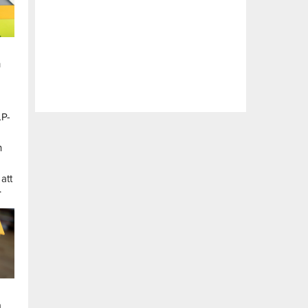
n
LP-
a
n
att
.
a