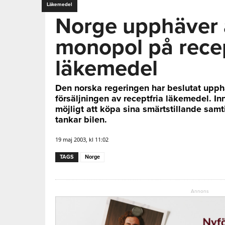
Läkemedel
Norge upphäver
monopol på recep
läkemedel
Den norska regeringen har beslutat upp
försäljningen av receptfria läkemedel. In
möjligt att köpa sina smärtstillande sam
tankar bilen.
19 maj 2003, kl 11:02
TAGS
Norge
Annons