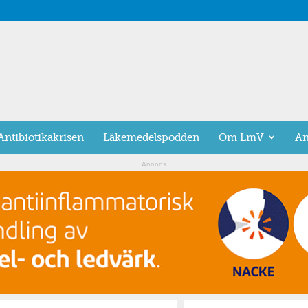
Antibiotikakrisen
Läkemedelspodden
Om LmV
An
Annons