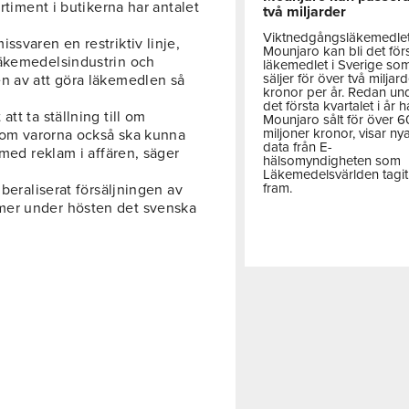
rtiment i butikerna har antalet
två miljarder
Viktnedgångsläkemedle
ssvaren en restriktiv linje,
Mounjaro kan bli det för
Läkemedelsindustrin och
läkemedlet i Sverige so
säljer för över två miljar
n av att göra läkemedlen så
kronor per år. Redan un
det första kvartalet i år h
tt ta ställning till om
Mounjaro sålt för över 
miljoner kronor, visar ny
r om varorna också ska kunna
data från E-
 med reklam i affären, säger
hälsomyndigheten som
Läkemedelsvärlden tagit
fram.
iberaliserat försäljningen av
mer under hösten det svenska