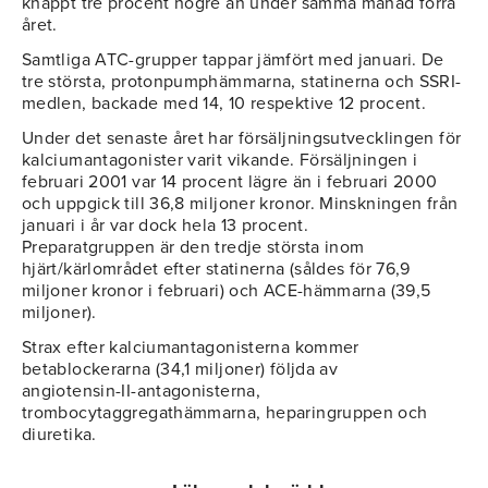
knappt tre procent högre än under samma månad förra
året.
Samtliga ATC-grupper tappar jämfört med januari. De
tre största, protonpumphämmarna, statinerna och SSRI-
medlen, backade med 14, 10 respektive 12 procent.
Under det senaste året har försäljningsutvecklingen för
kalciumantagonister varit vikande. Försäljningen i
februari 2001 var 14 procent lägre än i februari 2000
och uppgick till 36,8 miljoner kronor. Minskningen från
januari i år var dock hela 13 procent.
Preparatgruppen är den tredje största inom
hjärt/kärlområdet efter statinerna (såldes för 76,9
miljoner kronor i februari) och ACE-hämmarna (39,5
miljoner).
Strax efter kalciumantagonisterna kommer
betablockerarna (34,1 miljoner) följda av
angiotensin-II-antagonisterna,
trombocytaggregathämmarna, heparingruppen och
diuretika.