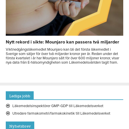
Nytt rekord i sikte: Mounjaro kan passera två miljarder
Viktnedgångsläkemedlet Mounjaro kan bli det första läkemedlet i
Sverige som säljer för över två miljarder kronor per år. Redan under det
första kvartalet i år har Mounjaro sålt för över 600 miljoner kronor, visar
nya data från E-hälsomyndigheten som Läkemedelsvärlden tagit fram.
Lediga jobb
Läkemedelsinspektörer GMP-GDP till Läkemedelsverket
Utredare farmakometri/farmakokinetik till Läkemedelsverket
Nyhetsbrev