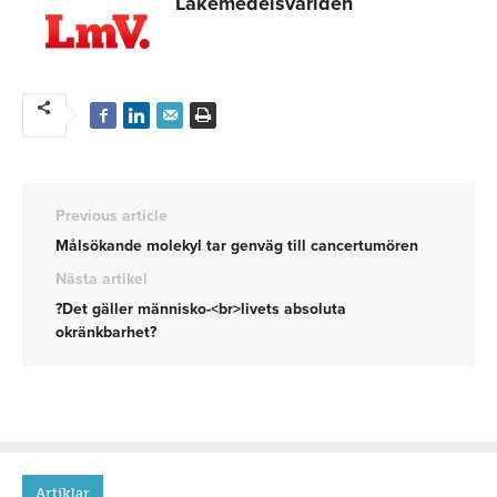
Läkemedelsvärlden
Previous article
Målsökande molekyl tar genväg till cancertumören
Nästa artikel
?Det gäller människo-<br>livets absoluta
okränkbarhet?
Artiklar