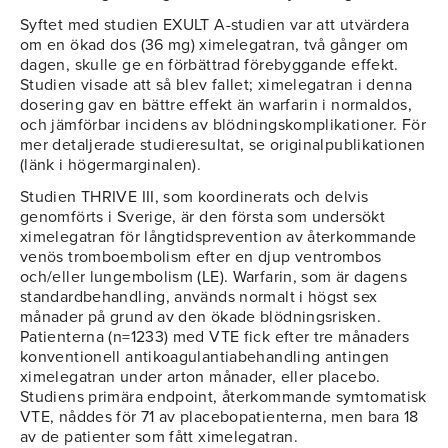
Syftet med studien EXULT A-studien var att utvärdera
om en ökad dos (36 mg) ximelegatran, två gånger om
dagen, skulle ge en förbättrad förebyggande effekt.
Studien visade att så blev fallet; ximelegatran i denna
dosering gav en bättre effekt än warfarin i normaldos,
och jämförbar incidens av blödningskomplikationer. För
mer detaljerade studieresultat, se originalpublikationen
(länk i högermarginalen).
Studien THRIVE III, som koordinerats och delvis
genomförts i Sverige, är den första som undersökt
ximelegatran för långtidsprevention av återkommande
venös tromboembolism efter en djup ventrombos
och/eller lungembolism (LE). Warfarin, som är dagens
standardbehandling, används normalt i högst sex
månader på grund av den ökade blödningsrisken.
Patienterna (n=1233) med VTE fick efter tre månaders
konventionell antikoagulantiabehandling antingen
ximelegatran under arton månader, eller placebo.
Studiens primära endpoint, återkommande symtomatisk
VTE, nåddes för 71 av placebopatienterna, men bara 18
av de patienter som fått ximelegatran.