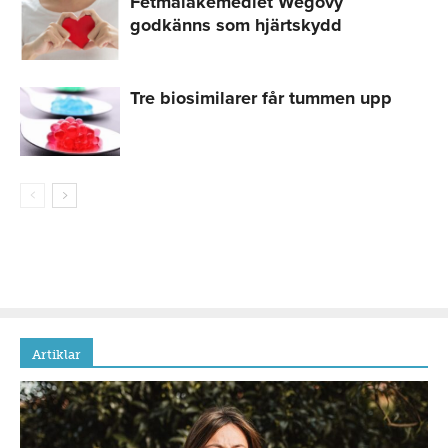
Fetmaläkemedlet Wegovy
godkänns som hjärtskydd
Tre biosimilarer får tummen upp
Artiklar