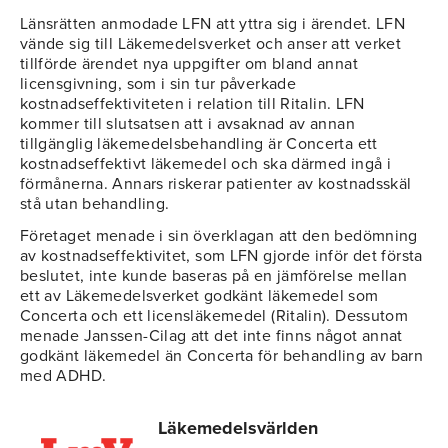
Länsrätten anmodade LFN att yttra sig i ärendet. LFN
vände sig till Läkemedelsverket och anser att verket
tillförde ärendet nya uppgifter om bland annat
licensgivning, som i sin tur påverkade
kostnadseffektiviteten i relation till Ritalin. LFN
kommer till slutsatsen att i avsaknad av annan
tillgänglig läkemedelsbehandling är Concerta ett
kostnadseffektivt läkemedel och ska därmed ingå i
förmånerna. Annars riskerar patienter av kostnadsskäl
stå utan behandling.
Företaget menade i sin överklagan att den bedömning
av kostnadseffektivitet, som LFN gjorde inför det första
beslutet, inte kunde baseras på en jämförelse mellan
ett av Läkemedelsverket godkänt läkemedel som
Concerta och ett licensläkemedel (Ritalin). Dessutom
menade Janssen-Cilag att det inte finns något annat
godkänt läkemedel än Concerta för behandling av barn
med ADHD.
Läkemedelsvärlden