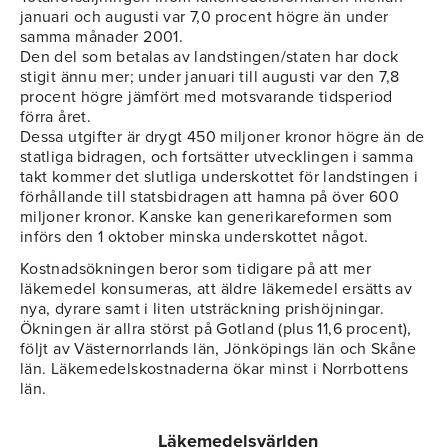
januari och augusti var 7,0 procent högre än under
samma månader 2001.
Den del som betalas av landstingen/staten har dock
stigit ännu mer; under januari till augusti var den 7,8
procent högre jämfört med motsvarande tidsperiod
förra året.
Dessa utgifter är drygt 450 miljoner kronor högre än de
statliga bidragen, och fortsätter utvecklingen i samma
takt kommer det slutliga underskottet för landstingen i
förhållande till statsbidragen att hamna på över 600
miljoner kronor. Kanske kan generikareformen som
införs den 1 oktober minska underskottet något.
Kostnadsökningen beror som tidigare på att mer
läkemedel konsumeras, att äldre läkemedel ersätts av
nya, dyrare samt i liten utsträckning prishöjningar.
Ökningen är allra störst på Gotland (plus 11,6 procent),
följt av Västernorrlands län, Jönköpings län och Skåne
län. Läkemedelskostnaderna ökar minst i Norrbottens
län.
Läkemedelsvärlden