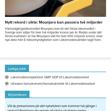
Nytt rekord i sikte: Mounjaro kan passera två miljarder
Viktnedgångsläkemedlet Mounjaro kan bli det första läkemedlet i
Sverige som säljer för över två miljarder kronor per år. Redan under det
första kvartalet i år har Mounjaro sålt för över 600 miljoner kronor, visar
nya data från E-hälsomyndigheten som Läkemedelsvärlden tagit fram.
Lediga jobb
Läkemedelsinspektörer GMP-GDP till Läkemedelsverket
Utredare farmakometri/farmakokinetik till Läkemedelsverket
Nyhetsbrev
Vill du prenumerera på vårt nyhetsbrev som kommer två gånger i
veckan? Registrera dig genom att klicka på länken nedan.