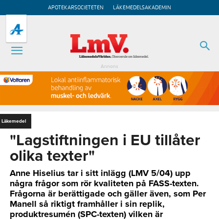
APOTEKARSOCIETETEN
LÄKEMEDELSAKADEMIN
Annons
Läkemedel
"Lagstiftningen i EU tillåter
olika texter"
Anne Hiselius tar i sitt inlägg (LMV 5/04) upp
några frågor som rör kvaliteten på FASS-texten.
Frågorna är berättigade och gäller även, som Per
Manell så riktigt framhåller i sin replik,
produktresumén (SPC-texten) vilken är