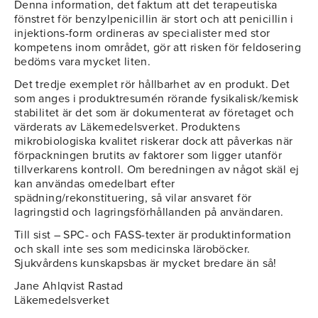
Denna information, det faktum att det terapeutiska
fönstret för benzylpenicillin är stort och att penicillin i
injektions-form ordineras av specialister med stor
kompetens inom området, gör att risken för feldosering
bedöms vara mycket liten.
Det tredje exemplet rör hållbarhet av en produkt. Det
som anges i produktresumén rörande fysikalisk/kemisk
stabilitet är det som är dokumenterat av företaget och
värderats av Läkemedelsverket. Produktens
mikrobiologiska kvalitet riskerar dock att påverkas när
förpackningen brutits av faktorer som ligger utanför
tillverkarens kontroll. Om beredningen av något skäl ej
kan användas omedelbart efter
spädning/rekonstituering, så vilar ansvaret för
lagringstid och lagringsförhållanden på användaren.
Till sist – SPC- och FASS-texter är produktinformation
och skall inte ses som medicinska läroböcker.
Sjukvårdens kunskapsbas är mycket bredare än så!
Jane Ahlqvist Rastad
Läkemedelsverket