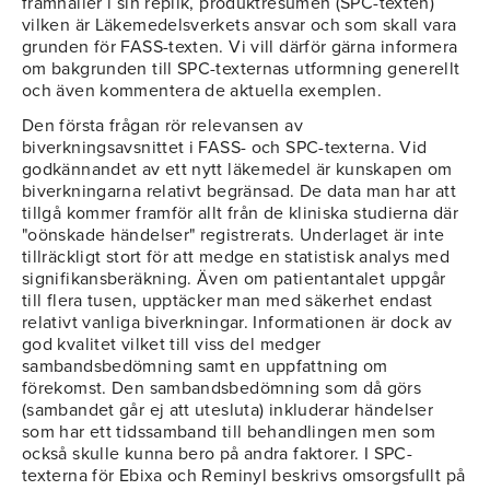
framhåller i sin replik, produktresumén (SPC-texten)
vilken är Läkemedelsverkets ansvar och som skall vara
grunden för FASS-texten. Vi vill därför gärna informera
om bakgrunden till SPC-texternas utformning generellt
och även kommentera de aktuella exemplen.
Den första frågan rör relevansen av
biverkningsavsnittet i FASS- och SPC-texterna. Vid
godkännandet av ett nytt läkemedel är kunskapen om
biverkningarna relativt begränsad. De data man har att
tillgå kommer framför allt från de kliniska studierna där
"oönskade händelser" registrerats. Underlaget är inte
tillräckligt stort för att medge en statistisk analys med
signifikansberäkning. Även om patientantalet uppgår
till flera tusen, upptäcker man med säkerhet endast
relativt vanliga biverkningar. Informationen är dock av
god kvalitet vilket till viss del medger
sambandsbedömning samt en uppfattning om
förekomst. Den sambandsbedömning som då görs
(sambandet går ej att utesluta) inkluderar händelser
som har ett tidssamband till behandlingen men som
också skulle kunna bero på andra faktorer. I SPC-
texterna för Ebixa och Reminyl beskrivs omsorgsfullt på