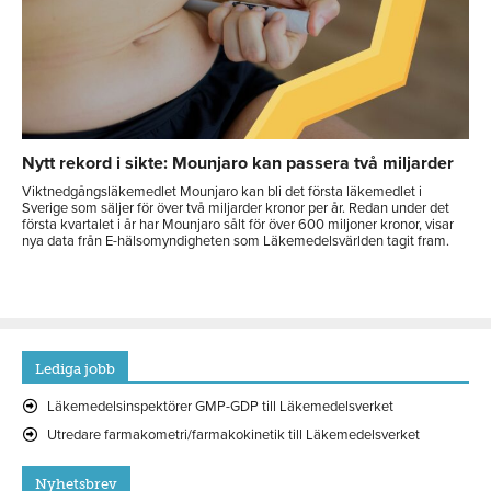
Nytt rekord i sikte: Mounjaro kan passera två miljarder
Viktnedgångsläkemedlet Mounjaro kan bli det första läkemedlet i
Sverige som säljer för över två miljarder kronor per år. Redan under det
första kvartalet i år har Mounjaro sålt för över 600 miljoner kronor, visar
nya data från E-hälsomyndigheten som Läkemedelsvärlden tagit fram.
Lediga jobb
Läkemedelsinspektörer GMP-GDP till Läkemedelsverket
Utredare farmakometri/farmakokinetik till Läkemedelsverket
Nyhetsbrev