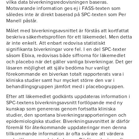
vilka data biverkningsredovisningen baseras.
Motsvarande information ges ej i FASS-texten som
således inte är direkt baserad på SPC-texten som Per
Manell påstår.
Målet med biverkningsavsnittet är förstås att kortfattat
beskriva säkerhetsprofilen för ett läkemedel. Men detta
är inte enkelt. Att enbart redovisa statistiskt
signifikanta biverkningar vore fel. I en del SPC-texter
såsom Ebixa, redovisas både siffrorna för läkemedlet
och placebo när det gäller vanliga biverkningar. Det ger
läsaren möjlighet att själv bedöma hur vanligt
förekommande en biverkan totalt rapporterats vara i
kliniska studier samt hur mycket större den var i
behandlingsgruppen jämfört med i placebogruppen.
Efter att läkemedlet godkänts uppdateras information i
SPC-textens biverkningsavsnitt fortlöpande med ny
kunskap som genereras genom fortsatta kliniska
studier, den spontana biverkningsrapporteringen och
epidemiologiska studier. Biverkningsavsnittet är därför
föremål för återkommande uppdateringar men denna
tillkommande information är ofta svårare att värdera