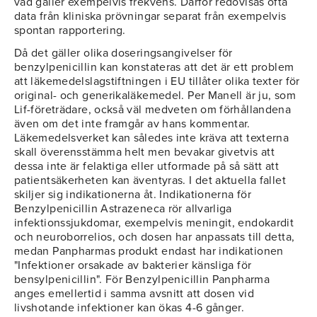
vad gäller exempelvis frekvens. Därför redovisas ofta
data från kliniska prövningar separat från exempelvis
spontan rapportering.
Då det gäller olika doseringsangivelser för
benzylpenicillin kan konstateras att det är ett problem
att läkemedelslagstiftningen i EU tillåter olika texter för
original- och generikaläkemedel. Per Manell är ju, som
Lif-företrädare, också väl medveten om förhållandena
även om det inte framgår av hans kommentar.
Läkemedelsverket kan således inte kräva att texterna
skall överensstämma helt men bevakar givetvis att
dessa inte är felaktiga eller utformade på så sätt att
patientsäkerheten kan äventyras. I det aktuella fallet
skiljer sig indikationerna åt. Indikationerna för
Benzylpenicillin Astrazeneca rör allvarliga
infektionssjukdomar, exempelvis meningit, endokardit
och neuroborrelios, och dosen har anpassats till detta,
medan Panpharmas produkt endast har indikationen
"Infektioner orsakade av bakterier känsliga för
bensylpenicillin". För Benzylpenicillin Panpharma
anges emellertid i samma avsnitt att dosen vid
livshotande infektioner kan ökas 4-6 gånger.