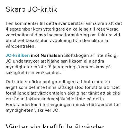
Skarp JO-kritik
I en kommentar till detta svar berättar anmälaren att det
4 september kom ytterligare en kallelse till reserverad
vaccinationstid med samma formulering om faktura vid
uteblivet besök utan avbokning från den aktuella
vårdcentralen.
JO-kritiken
mot Närhälsan
Slottskogen är inte nådig.
JO understryker att Närhälsan liksom alla andra
myndigheter måste följa regeringsformens krav på
saklighet i sin verksamhet.
Det strider därför mot grundlagen att hota med en
avgift som det inte finns rättsligt stöd för att ta ut: ”Det
förhållande att vårdcentralen aldrig har tänkt att skicka
en sådan faktura ändrar självfallet inte på detta.
Förfarandet kan i förlängningen minska förtroendet för
myndigheten”, skriver JO.
Väntar sig kraftfulla åtgärder