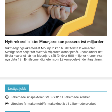
Nytt rekord i sikte: Mounjaro kan passera två miljarder
Viktnedgångsläkemedlet Mounjaro kan bli det första läkemedlet i
Sverige som säljer för över två miljarder kronor per år. Redan under det
första kvartalet i år har Mounjaro sålt för över 600 miljoner kronor, visar
nya data från E-hälsomyndigheten som Läkemedelsvärlden tagit fram.
Lediga jobb
Läkemedelsinspektörer GMP-GDP till Läkemedelsverket
Utredare farmakometri/farmakokinetik till Läkemedelsverket