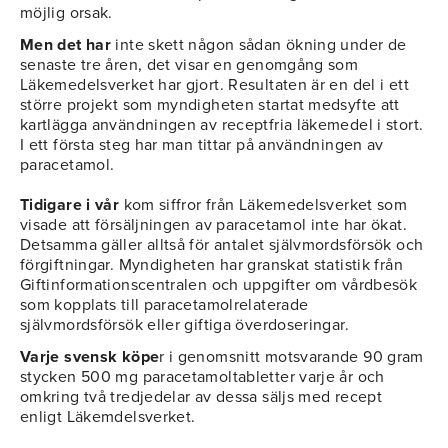
möjlig orsak.
Men det har
inte skett någon sådan ökning under de
senaste tre åren, det visar en genomgång som
Läkemedelsverket har gjort. Resultaten är en del i ett
större projekt som myndigheten startat medsyfte att
kartlägga användningen av receptfria läkemedel i stort.
I ett första steg har man tittar på användningen av
paracetamol.
Tidigare i vår
kom siffror från Läkemedelsverket som
visade att försäljningen av paracetamol inte har ökat.
Detsamma gäller alltså för antalet självmordsförsök och
förgiftningar. Myndigheten har granskat statistik från
Giftinformationscentralen och uppgifter om vårdbesök
som kopplats till paracetamolrelaterade
självmordsförsök eller giftiga överdoseringar.
Varje svensk köpe
r i genomsnitt motsvarande 90 gram
stycken 500 mg paracetamoltabletter varje år och
omkring två tredjedelar av dessa säljs med recept
enligt Läkemdelsverket.