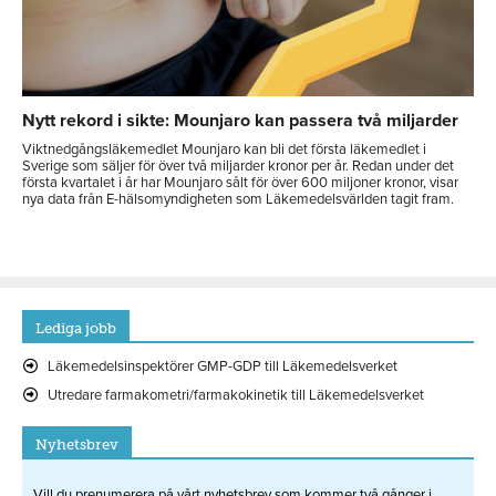
Nytt rekord i sikte: Mounjaro kan passera två miljarder
Viktnedgångsläkemedlet Mounjaro kan bli det första läkemedlet i
Sverige som säljer för över två miljarder kronor per år. Redan under det
första kvartalet i år har Mounjaro sålt för över 600 miljoner kronor, visar
nya data från E-hälsomyndigheten som Läkemedelsvärlden tagit fram.
Lediga jobb
Läkemedelsinspektörer GMP-GDP till Läkemedelsverket
Utredare farmakometri/farmakokinetik till Läkemedelsverket
Nyhetsbrev
Vill du prenumerera på vårt nyhetsbrev som kommer två gånger i