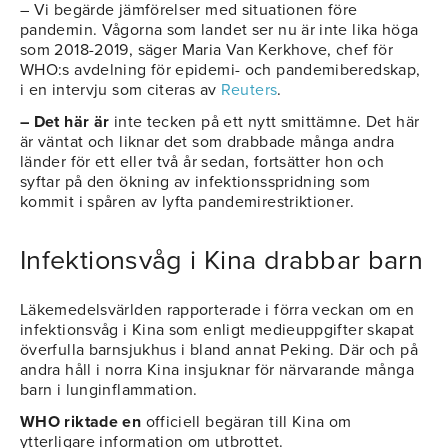
– Vi begärde jämförelser med situationen före
pandemin. Vågorna som landet ser nu är inte lika höga
som 2018-2019, säger Maria Van Kerkhove, chef för
WHO:s avdelning för epidemi- och pandemiberedskap,
i en intervju som citeras av
Reuters
.
– Det här är
inte tecken på ett nytt smittämne. Det här
är väntat och liknar det som drabbade många andra
länder för ett eller två år sedan, fortsätter hon och
syftar på den ökning av infektionsspridning som
kommit i spåren av lyfta pandemirestriktioner.
Infektionsvåg i Kina drabbar barn
Läkemedelsvärlden rapporterade i förra veckan om en
infektionsvåg i Kina som enligt medieuppgifter skapat
överfulla barnsjukhus i bland annat Peking. Där och på
andra håll i norra Kina insjuknar för närvarande många
barn i lunginflammation.
WHO riktade en
officiell begäran till Kina om
ytterligare information om utbrottet.