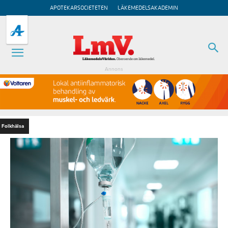
APOTEKARSOCIETETEN
LÄKEMEDELSAKADEMIN
Annons
Folkhälsa