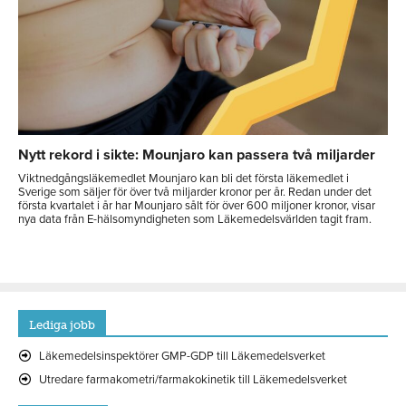
Nytt rekord i sikte: Mounjaro kan passera två miljarder
Viktnedgångsläkemedlet Mounjaro kan bli det första läkemedlet i
Sverige som säljer för över två miljarder kronor per år. Redan under det
första kvartalet i år har Mounjaro sålt för över 600 miljoner kronor, visar
nya data från E-hälsomyndigheten som Läkemedelsvärlden tagit fram.
Lediga jobb
Läkemedelsinspektörer GMP-GDP till Läkemedelsverket
Utredare farmakometri/farmakokinetik till Läkemedelsverket