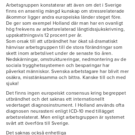
Arbetsgruppen konstaterar att även om det i Sverige
finns en ansenlig mängd kunskap om stressrelaterade
åkommor ligger andra europeiska länder steget före.
De ger som exempel Holland där man har en ovanligt
hög frekvens av arbetsrelaterad långtidssjukskrivning,
uppskattningsvis 12 procent per år.
Som orsak till att utbrändhet har ökat så dramatiskt
hänvisar arbetsgruppen till de stora förändringar som
skett inom arbetslivet under de senaste tio åren.
Nedskärningar, omstruktureringar, nedmontering av de
sociala trygghetssystemen och besparingar har
påverkat människor. Svenska arbetstagare har blivit mer
osäkra, misstänksamma och bittra. Kanske till och med
sjuka!
Det finns ingen europeiskt consensus kring begreppet
utbrändhet och det saknas ett internationellt
vedertaget diagnosinstrument. I Holland används ofta
diagnosen neurasteni enligt ICD-10 med tillägget
arbetsrelaterat. Men enligt arbetsgruppen är systemet
svårt att överföra till Sverige.
Det saknas också enhetliga