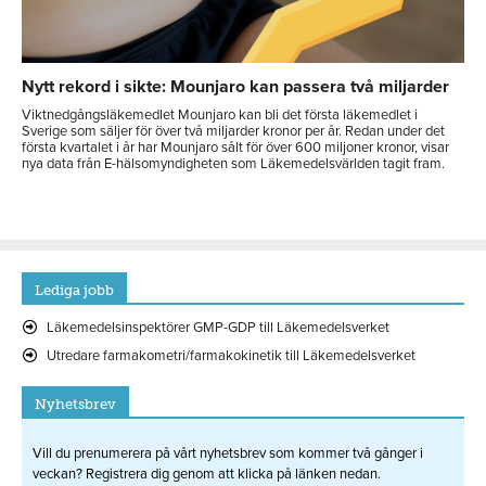
Nytt rekord i sikte: Mounjaro kan passera två miljarder
Viktnedgångsläkemedlet Mounjaro kan bli det första läkemedlet i
Sverige som säljer för över två miljarder kronor per år. Redan under det
första kvartalet i år har Mounjaro sålt för över 600 miljoner kronor, visar
nya data från E-hälsomyndigheten som Läkemedelsvärlden tagit fram.
Lediga jobb
Läkemedelsinspektörer GMP-GDP till Läkemedelsverket
Utredare farmakometri/farmakokinetik till Läkemedelsverket
Nyhetsbrev
Vill du prenumerera på vårt nyhetsbrev som kommer två gånger i
veckan? Registrera dig genom att klicka på länken nedan.