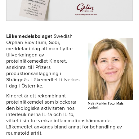
Läkemedelsbolage
t Swedish
Orphan Biovitrum, Sobi,
meddelar i dag att man flyttar
tillverkningen av
proteinläkemedlet Kineret,
anakinra, till Pfizers
produktionsanläggning i
Strängnäs. Läkemedlet tillverkas
i dag i Österrike.
Kineret är ett rekombinant
proteinläkemdel som blockerar
Malin Parkler Foto: Mats
den biologiska aktiviteten hos
Jonholt
interleukinerna IL-1a och IL-1b,
vilket i sin tur verkar inflammationshämmande.
Läkemedlet används bland annat för behandling av
reumatoid artrit.