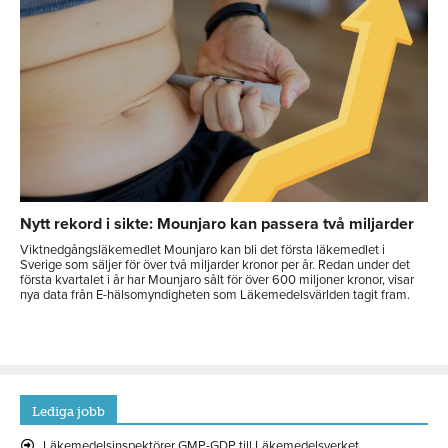
Nytt rekord i sikte: Mounjaro kan passera två miljarder
Viktnedgångsläkemedlet Mounjaro kan bli det första läkemedlet i
Sverige som säljer för över två miljarder kronor per år. Redan under det
första kvartalet i år har Mounjaro sålt för över 600 miljoner kronor, visar
nya data från E-hälsomyndigheten som Läkemedelsvärlden tagit fram.
Lediga jobb
Läkemedelsinspektörer GMP-GDP till Läkemedelsverket