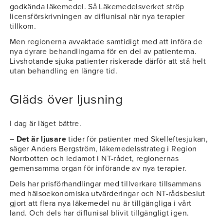
godkända läkemedel. Så Läkemedelsverket ströp
licensförskrivningen av diflunisal när nya terapier
tillkom.
Men regionerna avvaktade samtidigt med att införa de
nya dyrare behandlingarna för en del av patienterna.
Livshotande sjuka patienter riskerade därför att stå helt
utan behandling en längre tid.
Gläds över ljusning
I dag är läget bättre.
– Det är ljusare
tider för patienter med Skelleftesjukan,
säger Anders Bergström, läkemedelsstrateg i Region
Norrbotten och ledamot i NT-rådet, regionernas
gemensamma organ för införande av nya terapier.
Dels har prisförhandlingar med tillverkare tillsammans
med hälsoekonomiska utvärderingar och NT-rådsbeslut
gjort att flera nya läkemedel nu är tillgängliga i vårt
land. Och dels har diflunisal blivit tillgängligt igen.