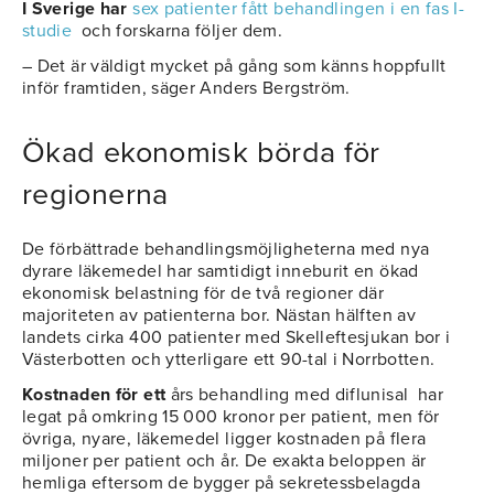
I Sverige har
sex patienter fått behandlingen i en fas I-
studie
och forskarna följer dem.
– Det är väldigt mycket på gång som känns hoppfullt
inför framtiden, säger Anders Bergström.
Ökad ekonomisk börda för
regionerna
De förbättrade behandlingsmöjligheterna med nya
dyrare läkemedel har samtidigt inneburit en ökad
ekonomisk belastning för de två regioner där
majoriteten av patienterna bor. Nästan hälften av
landets cirka 400 patienter med Skelleftesjukan bor i
Västerbotten och ytterligare ett 90-tal i Norrbotten.
Kostnaden för ett
års behandling med diflunisal har
legat på omkring 15 000 kronor per patient, men för
övriga, nyare, läkemedel ligger kostnaden på flera
miljoner per patient och år. De exakta beloppen är
hemliga eftersom de bygger på sekretessbelagda