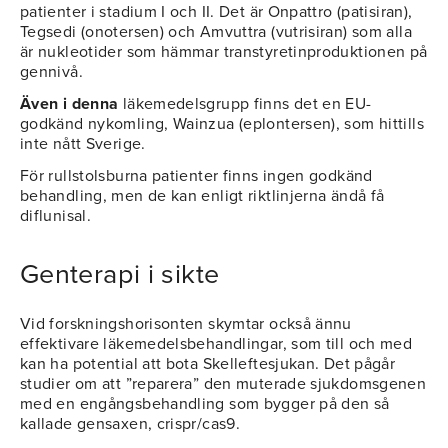
patienter i stadium I och II. Det är Onpattro (patisiran),
Tegsedi (onotersen) och Amvuttra (vutrisiran) som alla
är nukleotider som hämmar transtyretinproduktionen på
gennivå.
Även i denna
läkemedelsgrupp finns det en EU-
godkänd nykomling, Wainzua (eplontersen), som hittills
inte nått Sverige.
För rullstolsburna patienter finns ingen godkänd
behandling, men de kan enligt riktlinjerna ändå få
diflunisal.
Genterapi i sikte
Vid forskningshorisonten skymtar också ännu
effektivare läkemedelsbehandlingar, som till och med
kan ha potential att bota Skelleftesjukan. Det pågår
studier om att ”reparera” den muterade sjukdomsgenen
med en engångsbehandling som bygger på den så
kallade gensaxen, crispr/cas9.