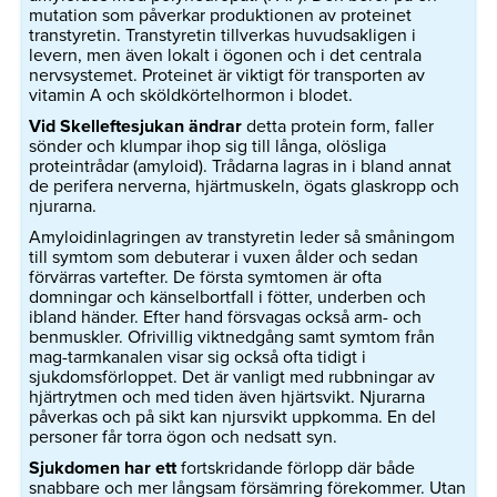
mutation som påverkar produktionen av proteinet
transtyretin. Transtyretin tillverkas huvudsakligen i
levern, men även lokalt i ögonen och i det centrala
nervsystemet. Proteinet är viktigt för transporten av
vitamin A och sköldkörtelhormon i blodet.
Vid Skelleftesjukan ändrar
detta protein form, faller
sönder och klumpar ihop sig till långa, olösliga
proteintrådar (amyloid). Trådarna lagras in i bland annat
de perifera nerverna, hjärtmuskeln, ögats glaskropp och
njurarna.
Amyloidinlagringen av transtyretin leder så småningom
till symtom som debuterar i vuxen ålder och sedan
förvärras vartefter. De första symtomen är ofta
domningar och känselbortfall i fötter, underben och
ibland händer. Efter hand försvagas också arm- och
benmuskler. Ofrivillig viktnedgång samt symtom från
mag-tarmkanalen visar sig också ofta tidigt i
sjukdomsförloppet. Det är vanligt med rubbningar av
hjärtrytmen och med tiden även hjärtsvikt. Njurarna
påverkas och på sikt kan njursvikt uppkomma. En del
personer får torra ögon och nedsatt syn.
Sjukdomen har ett
fortskridande förlopp där både
snabbare och mer långsam försämring förekommer. Utan