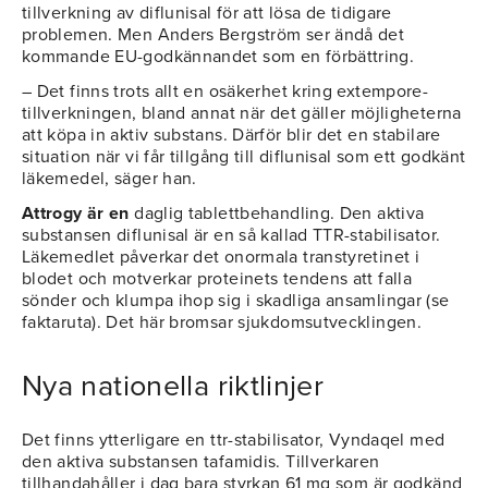
tillverkning av diflunisal för att lösa de tidigare
problemen. Men Anders Bergström ser ändå det
kommande EU-godkännandet som en förbättring.
– Det finns trots allt en osäkerhet kring extempore-
tillverkningen, bland annat när det gäller möjligheterna
att köpa in aktiv substans. Därför blir det en stabilare
situation när vi får tillgång till diflunisal som ett godkänt
läkemedel, säger han.
Attrogy är en
daglig tablettbehandling. Den aktiva
substansen diflunisal är en så kallad TTR-stabilisator.
Läkemedlet påverkar det onormala transtyretinet i
blodet och motverkar proteinets tendens att falla
sönder och klumpa ihop sig i skadliga ansamlingar (se
faktaruta). Det här bromsar sjukdomsutvecklingen.
Nya nationella riktlinjer
Det finns ytterligare en ttr-stabilisator, Vyndaqel med
den aktiva substansen tafamidis. Tillverkaren
tillhandahåller i dag bara styrkan 61 mg som är godkänd