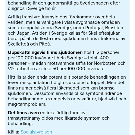
behandling är den genomsnittliga överlevnaden efter
diagnos i Sverige tio år.
Ärftlig transtyretinamyloidos förekommer över hela
världen, men är vanligare i vissa avgränsade områden
som exempelvis norra Sverige, norra Portugal, Brasilien
och Japan. Att den i Sverige kallas för Skelleftesjukan
beror på att de flesta med sjukdomen finns i trakterna av
Skellefteå och Piteå.
Uppskattningsvis finns sjukdomen
hos 1–2 personer
per 100 000 invånare i hela Sverige – totalt 400
personer – medan motsvarande siffra för Norrbotten och
Västerbotten är cirka 50 per 100 000 invånare.
Hittills är den enda potentiellt botande behandlingen en
levertransplantation tidigt i sjukdomsförloppet. Men det
finns numer också flera läkemedel som kan bromsa
sjukdomen. Dessutom används olika symtomlindrande
behandlingar mot exempelvis nervsmärtor, hjärtsvikt och
mag-tarmproblem.
Det finns även
en icke ärftlig form av
transtyretinamyloidos med likartade symtom och
behandling.
Källa:
Socialstyrelsen