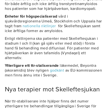
för både ärftlig och icke ärftlig transtyretinamyloidos
hos patienter som har hjärtpåverkan, kardiomyopati.
Enheter för högspecialiserad
vård i
sjukvårdsregionerna Umeå, Stockholm och Uppsala har
tagit fram
nationella riktlinjer
för Skelleftesjukan samt
icke ärftliga former av amyloidos.
Enligt riktlinjerna ska patienter med Skelleftesjukan i
stadium I och II (kan gå själv eller med stöd) i första
hand få behandling med diflunisal. För patienter med
hjärtpåverkan är även tafamidis (Vyndaqel) ett
alternativ.
Ytterligare ett ttr-staliserande
läkemedel, Beyontra
(akoramidis) blev nyligen
godkänt
av EU-kommissionen
men finns ännu inte i Sverige.
Nya terapier mot Skelleftesjukan
När ttr-stabiliserare inte hjälper finns det numer
ytterligare tre behandlingar tillgängliga i Sverige för