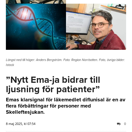
Längst ned till höger: Anders Bergström. Foto: Region Norrbotten. Foto, övriga bilder:
Istock
”Nytt Ema-ja bidrar till
ljusning för patienter”
Emas klarsignal för läkemedlet diflunisal är en av
flera förbättringar för personer med
Skelleftesjukan.
8 maj 2025, kl 07:54
0