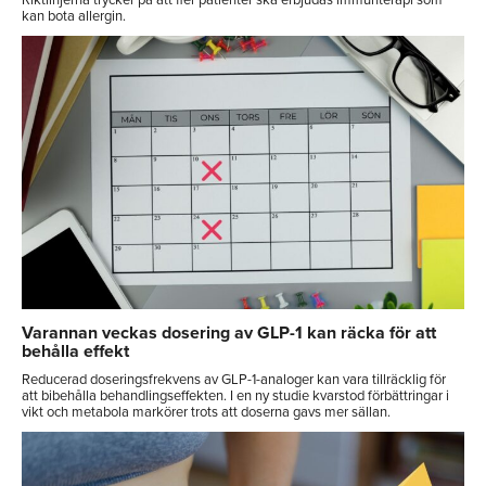
Riktlinjerna trycker på att fler patienter ska erbjudas immunterapi som
kan bota allergin.
Varannan veckas dosering av GLP-1 kan räcka för att
behålla effekt
Reducerad doseringsfrekvens av GLP-1-analoger kan vara tillräcklig för
att bibehålla behandlingseffekten. I en ny studie kvarstod förbättringar i
vikt och metabola markörer trots att doserna gavs mer sällan.