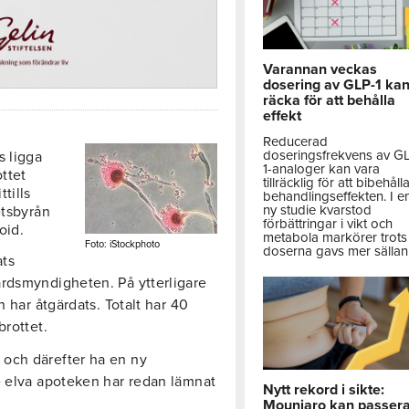
Varannan veckas
dosering av GLP-1 ka
räcka för att behålla
effekt
Reducerad
doseringsfrekvens av G
s ligga
1-analoger kan vara
ottet
tillräcklig för att bibehåll
tills
behandlingseffekten. I e
ny studie kvarstod
etsbyrån
förbättringar i vikt och
oid.
metabola markörer trots 
Foto: iStockphoto
doserna gavs mer sällan
ats
årdsmyndigheten. På ytterligare
n har åtgärdats. Totalt har 40
brottet.
och därefter ha en ny
e elva apoteken har redan lämnat
Nytt rekord i sikte:
Mounjaro kan passer