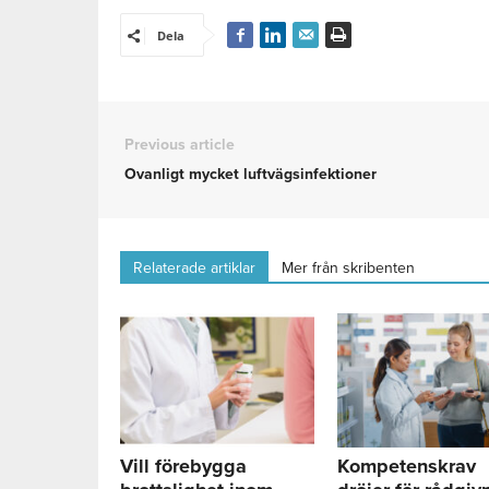
Dela
Previous article
Ovanligt mycket luftvägsinfektioner
Relaterade artiklar
Mer från skribenten
Vill förebygga
Kompetenskrav