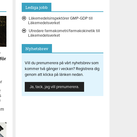
Lediga jobb
Läkemedelsinspektörer GMP-GDP till
Läkemedelsverket
Utredare farmakometri/farmakokinetik till
Läkemedelsverket
Nyhetsbrev
r
 för
Vill du prenumerera på vårt nyhetsbrev som
kommer två gånger i veckan? Registrera dig
genom att klicka på länken nedan.
ar
Ja, tack, jag vill prenumerera.
r
s
å
om