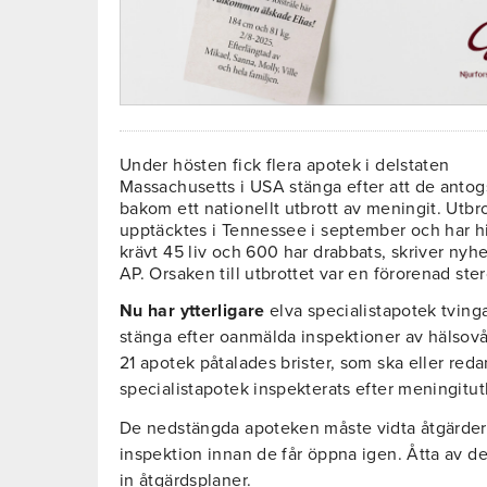
Under hösten fick flera apotek i delstaten
Massachusetts i USA stänga efter att de antog
bakom ett nationellt utbrott av meningit. Utbr
upptäcktes i Tennessee i september och har hit
krävt 45 liv och 600 har drabbats, skriver nyh
AP. Orsaken till utbrottet var en förorenad ster
Nu har ytterligare
elva specialistapotek tving
stänga efter oanmälda inspektioner av hälsov
21 apotek påtalades brister, som ska eller reda
specialistapotek inspekterats efter meningitut
De nedstängda apoteken måste vidta åtgärder 
inspektion innan de får öppna igen. Åtta av d
in åtgärdsplaner.