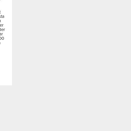
t
sta
m
der
der
ar
600
a