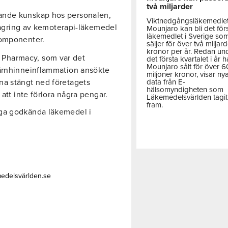
två miljarder
ande kunskap hos personalen,
Viktnedgångsläkemedle
 lagring av kemoterapi-läkemedel
Mounjaro kan bli det för
läkemedlet i Sverige so
komponenter.
säljer för över två miljar
kronor per år. Redan un
Pharmacy, som var det
det första kvartalet i år h
Mounjaro sålt för över 
järnhinneinflammation ansökte
miljoner kronor, visar ny
data från E-
na stängt ned företagets
hälsomyndigheten som
 att inte förlora några pengar.
Läkemedelsvärlden tagit
fram.
ga godkända läkemedel i
medelsvärlden.se