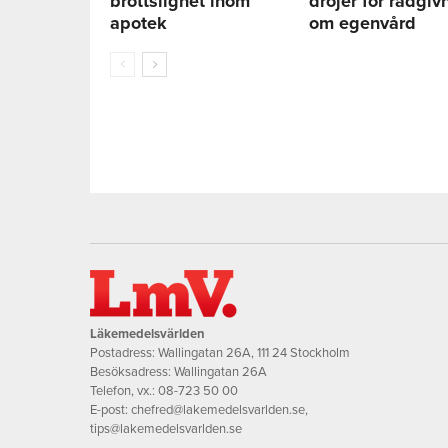
brottslighet inom
dröjer för rådgiv
apotek
om egenvård
Läkemedelsvärlden
Postadress: Wallingatan 26A, 111 24 Stockholm
Besöksadress: Wallingatan 26A
Telefon, vx.:
08-723 50 00
E-post:
chefred@lakemedelsvarlden.se
,
tips@lakemedelsvarlden.se