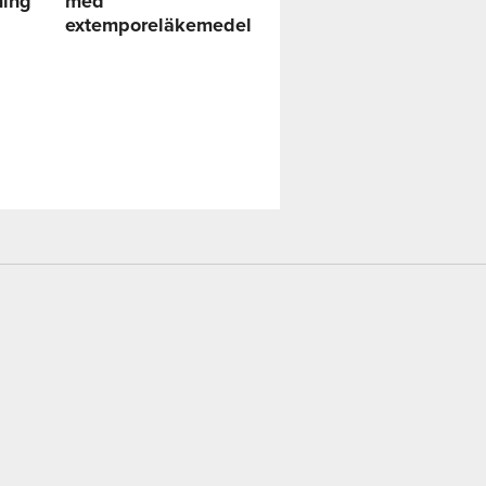
ning
med
extemporeläkemedel