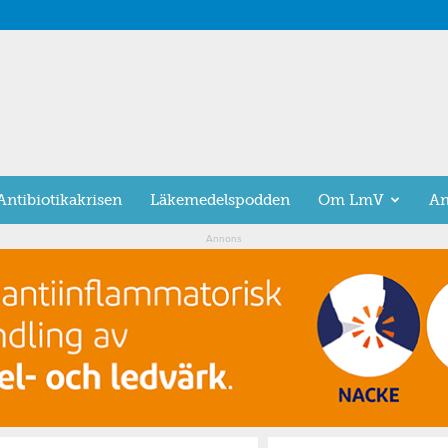
Antibiotikakrisen
Läkemedelspodden
Om LmV
An
Annons