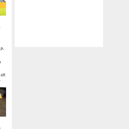
n
LP-
a
n
att
.
a