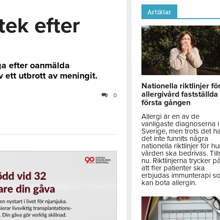
Artiklar
tek efter
nga efter oanmälda
v ett utbrott av meningit.
Nationella riktlinjer fö
allergivård fastställda
0
första gången
Allergi är en av de
vanligaste diagnoserna i
Sverige, men trots det h
det inte funnits några
nationella riktlinjer för hu
vården ska bedrivas. Till
nu. Riktlinjerna trycker p
att fler patienter ska
erbjudas immunterapi s
kan bota allergin.