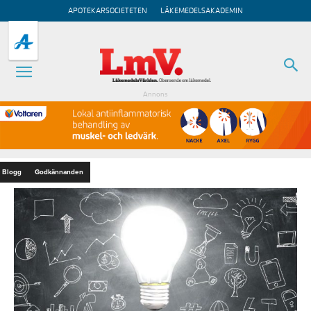
APOTEKARSOCIETETEN
LÄKEMEDELSAKADEMIN
Annons
Blogg
Godkännanden