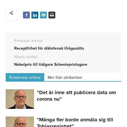
Previous article
Receptfrihet för diklofenak ifrågasätts
Nästa artikel
Nobelpris till tidigare Scheelepristagare
Relaterade artiklar
Mer från skribenten
”Det är inne att publicera data om
corona nu”
”Många fler borde anmäla sig till
Tobiasregistret”