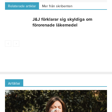
Relaterade artiklar
Mer från skribenten
J&J förklarar sig skyldiga om
förorenade läkemedel
Artiklar