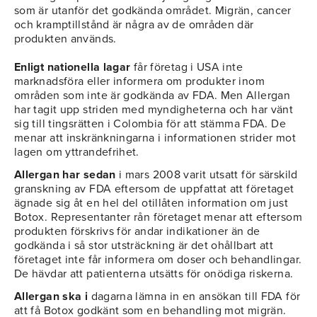
som är utanför det godkända området. Migrän, cancer
och kramptillstånd är några av de områden där
produkten används.
Enligt nationella lagar
får företag i USA inte
marknadsföra eller informera om produkter inom
områden som inte är godkända av FDA. Men Allergan
har tagit upp striden med myndigheterna och har vänt
sig till tingsrätten i Colombia för att stämma FDA. De
menar att inskränkningarna i informationen strider mot
lagen om yttrandefrihet.
Allergan har sedan
i mars 2008 varit utsatt för särskild
granskning av FDA eftersom de uppfattat att företaget
ägnade sig åt en hel del otillåten information om just
Botox. Representanter rån företaget menar att eftersom
produkten förskrivs för andar indikationer än de
godkända i så stor utsträckning är det ohållbart att
företaget inte får informera om doser och behandlingar.
De hävdar att patienterna utsätts för onödiga riskerna.
Allergan ska i
dagarna lämna in en ansökan till FDA för
att få Botox godkänt som en behandling mot migrän.