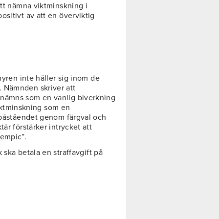
att nämna viktminskning i
sitivt av att en överviktig
hyren inte håller sig inom de
. Nämnden skriver att
 nämns som en vanlig biverkning
 viktminskning som en
t påståendet genom färgval och
är förstärker intrycket att
zempic”.
 ska betala en straffavgift på