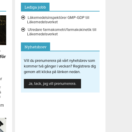
Lediga jobb
Läkemedelsinspektörer GMP-GDP till
Läkemedelsverket
Utredare farmakometri/farmakokinetik till
Läkemedelsverket
Nyhetsbrev
r
 för
Vill du prenumerera på vårt nyhetsbrev som
kommer två gånger i veckan? Registrera dig
genom att klicka på länken nedan.
ar
Ja, tack, jag vill prenumerera.
r
s
å
om