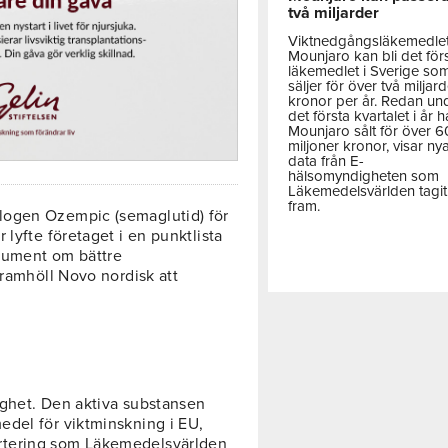
två miljarder
Viktnedgångsläkemedle
Mounjaro kan bli det för
läkemedlet i Sverige so
säljer för över två miljar
kronor per år. Redan un
det första kvartalet i år h
Mounjaro sålt för över 
miljoner kronor, visar ny
data från E-
hälsomyndigheten som
Läkemedelsvärlden tagit
fram.
logen Ozempic (semaglutid) för
lyfte företaget i en punktlista
gument om bättre
framhöll Novo nordisk att
tighet. Den aktiva substansen
edel för viktminskning i EU,
rtering som Läkemedelsvärlden