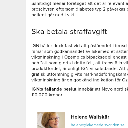
Samtidigt menar företaget att det är relevant 
broschyren eftersom diabetes typ 2 påverkas po
patient går ned i vikt.
Ska betala straffavgift
IGN håller dock fast vid att påståendet i brosc
ramar som godkännandet av läkemedlet sätter
viktminskning i Ozempics bipacksedel endast
och ”att som gjorts i detta fall, att framställa
produktfördel, är enligt IGN vilseledande. At
grafisk utformning givits marknadsföringskarakt
viktminskning är en godkänd indikation för O
IGN:s fällande beslut
innebär att Novo nordisk
110 000 kronor.
Helene Wallskär
helene@lakemedelsvarlden.se