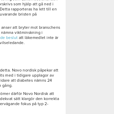
skrivs som hjälp att gå ned i
Detta rapporteras ha lett till en
nuvarande bristen på
,
anser att bryter mot branschens
t nämna viktminskning i
nde beslut
att läkemedlet inte är
 vilseledande.
t detta. Novo nordisk påpekar att
its med i tidigare upplagor av
vidare att diabetes nämns 24
n gång.
ömer därför Novo Nordisk att
ekvat sätt klargör den korrekta
vervägande fokus på typ 2-