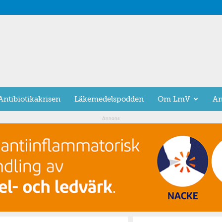
Antibiotikakrisen
Läkemedelspodden
Om LmV
An
Annons