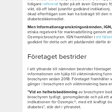
tidigare
refererat
tyder på att även Ozempic för
vikt, då off label (utanför godkänd indikation). 
ökad efterfrågan som kan ha bidragit till den 
diabetesläkemedlet.
Men Informationsgranskningsnämnden, IGN
etiska regelverk för marknadsföring genom at
Ozempicbroschyren. IGN framhåller i
ett fälla
godkänt för detta och att påståendet därför är
Företaget bestrider
I sitt yttrande till nämnden bestrider företage
informationen om hjälp till viktminskning funn
broschyren sedan 2018. Företaget framhåller 
gånger i broschyren och viktminskning bara e
”Vid en helhetsbedömning
av broschyren bed
broschyren tydligt, genomgående och på ett ad
indikationen för Ozempic®, med ett kraftigt ö
diabetes”, står det i yttrandet.