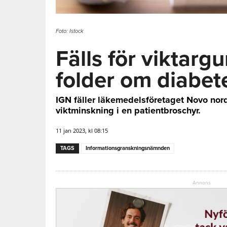
Foto: Istock
Fälls för viktarg
folder om diabet
IGN fäller läkemedelsföretaget Novo nor
viktminskning i en patientbroschyr.
11 jan 2023, kl 08:15
TAGS
Informationsgranskningsnämnden
Annons