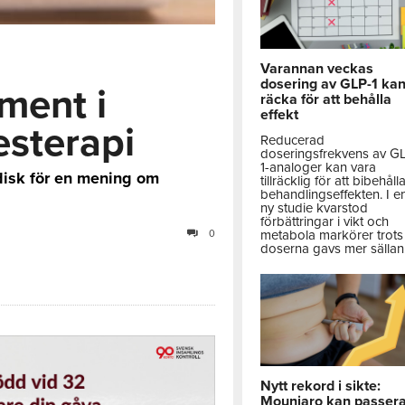
Varannan veckas
dosering av GLP-1 ka
ument i
räcka för att behålla
effekt
esterapi
Reducerad
doseringsfrekvens av G
1-analoger kan vara
disk för en mening om
tillräcklig för att bibehåll
behandlingseffekten. I e
ny studie kvarstod
förbättringar i vikt och
metabola markörer trots 
0
doserna gavs mer sällan
Nytt rekord i sikte:
Mounjaro kan passer