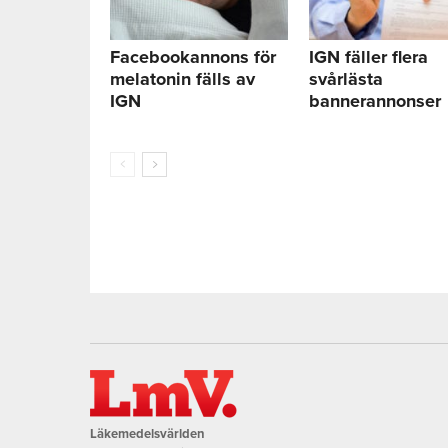
Facebookannons för
IGN fäller flera
melatonin fälls av
svårlästa
IGN
bannerannonser
Läkemedelsvärlden