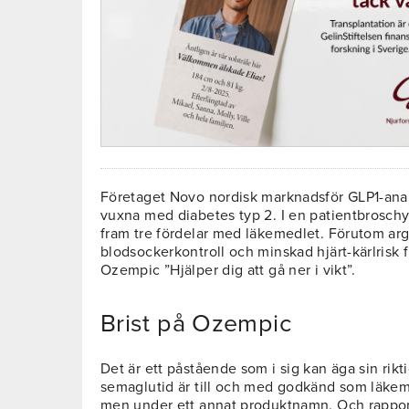
Företaget Novo nordisk marknadsför GLP1-ana
vuxna med diabetes typ 2. I en patientbroschyr 
fram tre fördelar med läkemedlet. Förutom ar
blodsockerkontroll och minskad hjärt-kärlrisk 
Ozempic ”Hjälper dig att gå ner i vikt”.
Brist på Ozempic
Det är ett påstående som i sig kan äga sin rik
semaglutid är till och med godkänd som läkem
men under ett annat produktnamn. Och rappo