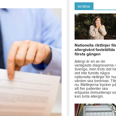
Artiklar
Nationella riktlinjer fö
allergivård fastställda
första gången
Allergi är en av de
vanligaste diagnoserna i
Sverige, men trots det h
det inte funnits några
nationella riktlinjer för hu
vården ska bedrivas. Till
nu. Riktlinjerna trycker p
att fler patienter ska
erbjudas immunterapi s
kan bota allergin.