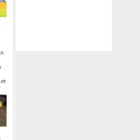
n
LP-
a
n
att
.
a