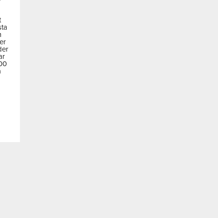
t
sta
m
der
der
ar
600
a