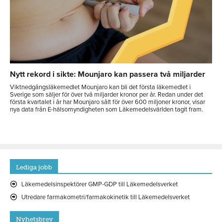
Nytt rekord i sikte: Mounjaro kan passera två miljarder
Viktnedgångsläkemedlet Mounjaro kan bli det första läkemedlet i
Sverige som säljer för över två miljarder kronor per år. Redan under det
första kvartalet i år har Mounjaro sålt för över 600 miljoner kronor, visar
nya data från E-hälsomyndigheten som Läkemedelsvärlden tagit fram.
Lediga jobb
Läkemedelsinspektörer GMP-GDP till Läkemedelsverket
Utredare farmakometri/farmakokinetik till Läkemedelsverket
Nyhetsbrev