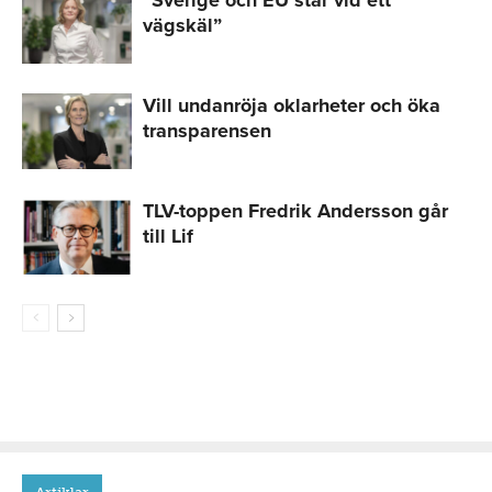
”Sverige och EU står vid ett
vägskäl”
Vill undanröja oklarheter och öka
transparensen
TLV-toppen Fredrik Andersson går
till Lif