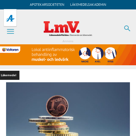
APOTEKARSOCIETETEN
LÄKEMEDELSAKADEMIN
Annons
Läkemedel