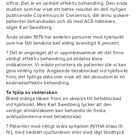
siffror. Det är en oerhört effektiv behandling. Den enda
studien som har visat ett bättre resultat än den nyligen
publicerade Copernicus är Consensus, där ännu sjukare
patienter behandlades och då med ACE-hämmare,
säger Karl Swedberg.
Ända sedan 1979 har andelen personer med hjärtsvikt
som har fått betablockad aldrig överstigit 6 procent.
? Det är angeläget att vi uppmärksammar att det finns
väldigt effektiv behandling på alldeles klara
indikationer. Vi måste prioritera de patienter där vi kan
göra verklig nytta. Angående betablockad vid hjärtsvikt
finns det tydliga data som visar att det dessutom är en
kostnadseffektiv behandling.
Ta hjälp av sköterskan
Bland många läkare finns en skepsis till betablockad
vid hjärtsvikt. Men Karl Swedberg tycker att den
vanlige allmänläkaren kan behandla de flesta
sviktpatienterna med betablockad.
? Patienter med riktigt svåra symptom (NYHA-klass III-
IV), med nedsatt njurfunktion eller med lågt blodtryck