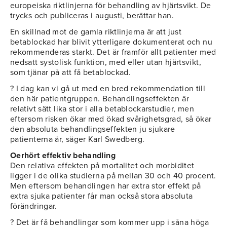
europeiska riktlinjerna för behandling av hjärtsvikt. De
trycks och publiceras i augusti, berättar han.
En skillnad mot de gamla riktlinjerna är att just
betablockad har blivit ytterligare dokumenterat och nu
rekommenderas starkt. Det är framför allt patienter med
nedsatt systolisk funktion, med eller utan hjärtsvikt,
som tjänar på att få betablockad.
? I dag kan vi gå ut med en bred rekommendation till
den här patientgruppen. Behandlingseffekten är
relativt sätt lika stor i alla betablockarstudier, men
eftersom risken ökar med ökad svårighetsgrad, så ökar
den absoluta behandlingseffekten ju sjukare
patienterna är, säger Karl Swedberg.
Oerhört effektiv behandling
Den relativa effekten på mortalitet och morbiditet
ligger i de olika studierna på mellan 30 och 40 procent.
Men eftersom behandlingen har extra stor effekt på
extra sjuka patienter får man också stora absoluta
förändringar.
? Det är få behandlingar som kommer upp i såna höga