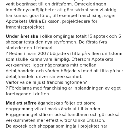
varit begränsat till en driftsform. Omregleringen
innebär nya möjligheter att göra sådant som vi aldrig
har kunnat göra förut, till exempel franchising, säger
Apotekets Ulrika Eriksson, projektledare för
franchiseprojektet.
Under året ska
i olika omgångar totalt 15 apotek och 5
shoppar testa den nya styrformen. De första fyra
startade den 1 februari.
? Redan i mars 2007 började vi titta på vilken driftsform
som skulle kunna vara lämplig. Eftersom Apotekets
verksamhet ligger någonstans mitt emellan
detaljhandeln och vården började vi med att titta på hur
detaljhandeln driver sin verksamhet.
Varför valde ni just franchisingformen?
? Fördelarna med franchising är inblandningen av eget
företagande i driften.
Med ett större
ägandeskap följer ett större
engagemang vilket märks ända ut till kunden.
Engagemanget stärker också handlaren och gör också
verksamheten mer effektiv, tror Ulrika Eriksson.
De apotek och shoppar som ingår i projektet har