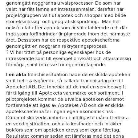
genomgått noggranna urvalsprocesser. De som har
velat har fått lämna en intresseanmälan, därefter har
projektgruppen valt ut apotek och shoppar med både
storleksmässig- och geografisk spridning. Man har
också letat efter apotek som är väl etablerade och där
inga stora förändringar är planerade inom det närmaste
året. Dessutom har de respektive apotekscheferna
genomgått en noggrann rekryteringsprocess.
? Vi har tittat på personliga egenskaper hos de
intresserade som till exempel drivkraft och affärsmässig
förmåga, samt intresse för egenföretagande.
I en äkta
franchisesituation hade de enskilda apoteken
varit helt självgående, så kallade franchisetagare till
Apoteket AB. Det innebär att de mot en serviceavgift
får tillgång till Apotekets varumärke och sortiment. I
pilotprojektet kommer de utvalda apoteken däremot
fortfarande att ägas av Apoteket AB och de enskilda
apotekscheferna tar ingen egen ekonomisk risk.
Däremot ska verksamheten i möjligaste mån efterlikna
en verklig situation, och alla kostnader och intäkter
bokförs som om apoteken drevs som egna företag.
Resultatet kommer sedan att jämföras med det egna