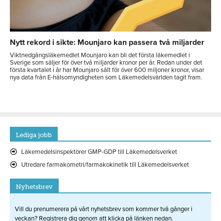
Nytt rekord i sikte: Mounjaro kan passera två miljarder
Viktnedgångsläkemedlet Mounjaro kan bli det första läkemedlet i
Sverige som säljer för över två miljarder kronor per år. Redan under det
första kvartalet i år har Mounjaro sålt för över 600 miljoner kronor, visar
nya data från E-hälsomyndigheten som Läkemedelsvärlden tagit fram.
Lediga jobb
Läkemedelsinspektörer GMP-GDP till Läkemedelsverket
Utredare farmakometri/farmakokinetik till Läkemedelsverket
Nyhetsbrev
Vill du prenumerera på vårt nyhetsbrev som kommer två gånger i
veckan? Registrera dig genom att klicka på länken nedan.