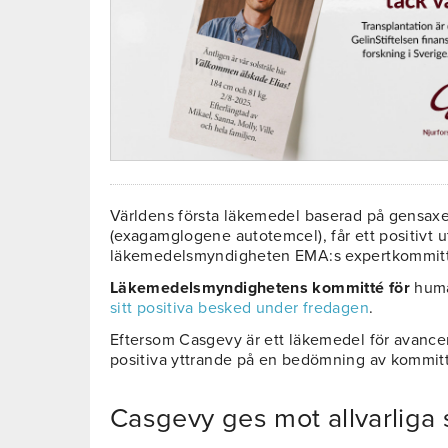
Världens första läkemedel baserad på gensax
(exagamglogene autotemcel), får ett positivt 
läkemedelsmyndigheten EMA:s expertkommit
Läkemedelsmyndighetens kommitté för
huma
sitt positiva besked under fredagen
.
Eftersom Casgevy är ett läkemedel för avance
positiva yttrande på en bedömning av kommitt
Casgevy ges mot allvarliga