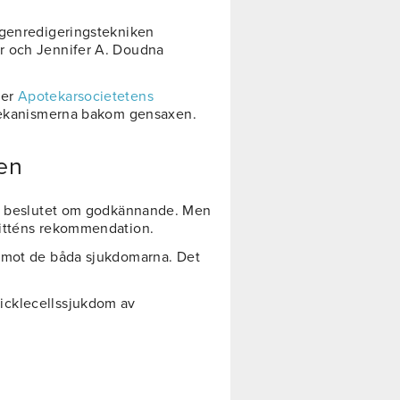
 genredigeringstekniken
r och Jennifer A. Doudna
ier
Apotekarsocietetens
 mekanismerna bakom gensaxen.
ien
ga beslutet om godkännande. Men
mitténs rekommendation.
mot de båda sjukdomarna. Det
icklecellssjukdom av