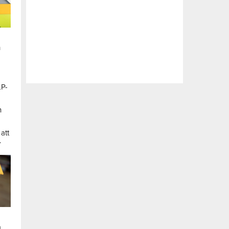
n
LP-
a
n
att
.
a