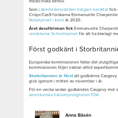
medicinska behov.
Som
Läkemedelsvärlden tidigare berättat
fick
Crispr/Cas9 forskarna Emmanuelle Charpentie
Nobelpriset i kemi
år 2020.
Året dessförinnan fick
Emmanuelle Charpent
utmärkelse Scheelepriset
för att ha klarlagt
Först godkänt i Storbritann
Europeiska kommissionen fattar det slutgilti
kommissionen följer nästan alltid expertkom
Storbritannien är först
att godkänna Casgevy 
gick igenom i mitten av november i år.
För en vecka sedan godkändes Casgevy mot s
amerikanska hälsomyndigheten FDA.
Anna Bäsén