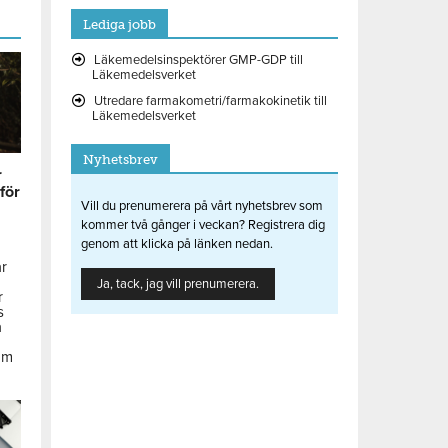
Lediga jobb
Läkemedelsinspektörer GMP-GDP till
Läkemedelsverket
Utredare farmakometri/farmakokinetik till
Läkemedelsverket
Nyhetsbrev
r
 för
Vill du prenumerera på vårt nyhetsbrev som
kommer två gånger i veckan? Registrera dig
genom att klicka på länken nedan.
ar
Ja, tack, jag vill prenumerera.
r
s
å
om