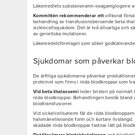
Läkemedlets substansnamn exagamglogene aut
Kommittén rekommenderar ett
villkorat försä
behandling av transfusionsberoende beta-thal
sicklecellssjukdom. Det är två allvarliga och 
av genetiska mutationer.
Läkemedelsföretaget som söker godkännande
Sjukdomar som påverkar bl
De ärftliga sjukdomarna påverkar produktione
proteinet som finns i röda blodkroppar som tra
Vid beta-thalassemi
leder bristen på normalt 
röda blodkroppar. Behandlingen består bland
blodtransfusioner.
Vid sickelcellsanemi får de röda blodkropparn
halvmåneliknande form och kortare livslängd. 
skadade röda blodkroppar fastnar lätt på blodk