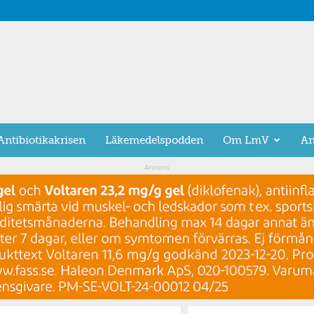
Antibiotikakrisen
Läkemedelspodden
Om LmV
An
Annons