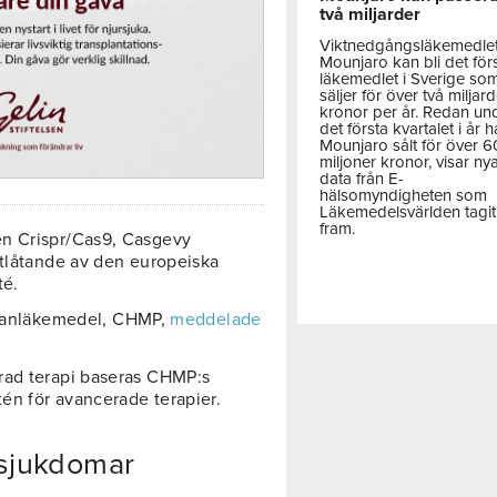
två miljarder
Viktnedgångsläkemedle
Mounjaro kan bli det för
läkemedlet i Sverige so
säljer för över två miljar
kronor per år. Redan un
det första kvartalet i år h
Mounjaro sålt för över 
miljoner kronor, visar ny
data från E-
hälsomyndigheten som
Läkemedelsvärlden tagit
fram.
en Crispr/Cas9, Casgevy
utlåtande av den europeiska
té.
nläkemedel, CHMP,
meddelade
rad terapi baseras CHMP:s
én för avancerade terapier.
 sjukdomar