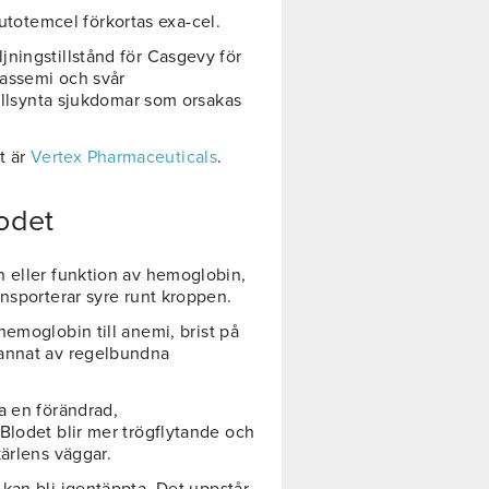
otemcel förkortas exa-cel.
ljningstillstånd för Casgevy för
assemi och svår
sällsynta sjukdomar som orsakas
t är
Vertex Pharmaceuticals
.
odet
n eller funktion av hemoglobin,
nsporterar syre runt kroppen.
hemoglobin till anemi, brist på
 annat av regelbundna
a en förändrad,
Blodet blir mer trögflytande och
ärlens väggar.