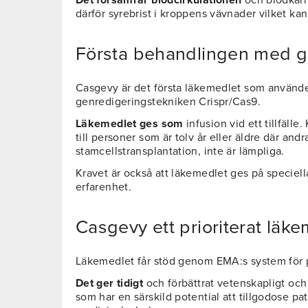
Det försämrar blodcirkulationen
och blodkärl 
därför syrebrist i kroppens vävnader vilket kan
Första behandlingen med 
Casgevy är det första läkemedlet som använd
genredigeringstekniken Crispr/Cas9.
Läkemedlet ges som
infusion vid ett tillfäl
till personer som är tolv år eller äldre där an
stamcellstransplantation, inte är lämpliga.
Kravet är också att läkemedlet ges på speciell
erfarenhet.
Casgevy ett prioriterat läk
Läkemedlet får stöd genom EMA:s system för p
Det ger tidigt
och förbättrat vetenskapligt och
som har en särskild potential att tillgodose pat