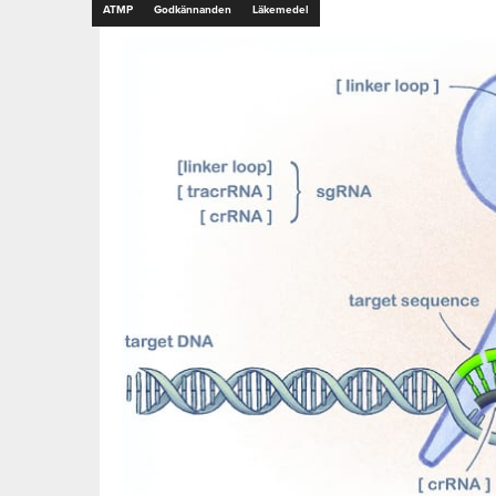
ATMP
Godkännanden
Läkemedel