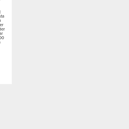
t
sta
m
der
der
ar
600
a