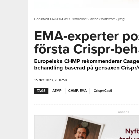
Gensaxen CRISPR-Cas9. Illustration: Linnea Holmström Ljung.
EMA-experter posi
första Crispr-be
Europeiska CHMP rekommenderar Casgevy
behandling baserad på gensaxen Crispr/
15 dec 2023, kl 16:50
TAGS
ATMP
CHMP. EMA
Crispr/Cas9
Annons