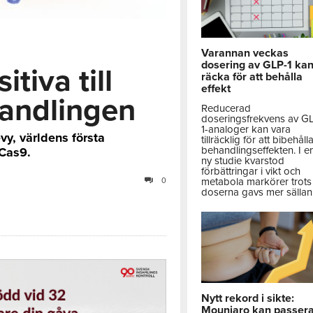
Varannan veckas
dosering av GLP-1 ka
tiva till
räcka för att behålla
effekt
handlingen
Reducerad
doseringsfrekvens av G
1-analoger kan vara
, världens första
tillräcklig för att bibehåll
behandlingseffekten. I e
Cas9.
ny studie kvarstod
förbättringar i vikt och
metabola markörer trots 
0
doserna gavs mer sällan
Nytt rekord i sikte:
Mounjaro kan passer