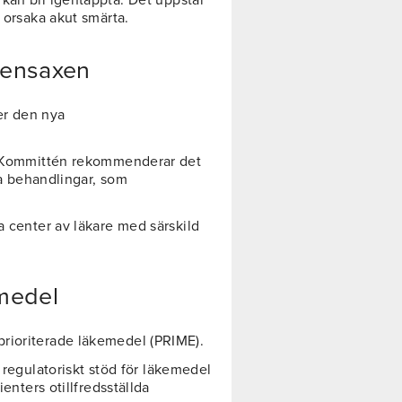
kan bli igentäppta. Det uppstår
 orsaka akut smärta.
gensaxen
er den nya
le. Kommittén rekommenderar det
dra behandlingar, som
a center av läkare med särskild
emedel
rioriterade läkemedel (PRIME).
 regulatoriskt stöd för läkemedel
ienters otillfredsställda