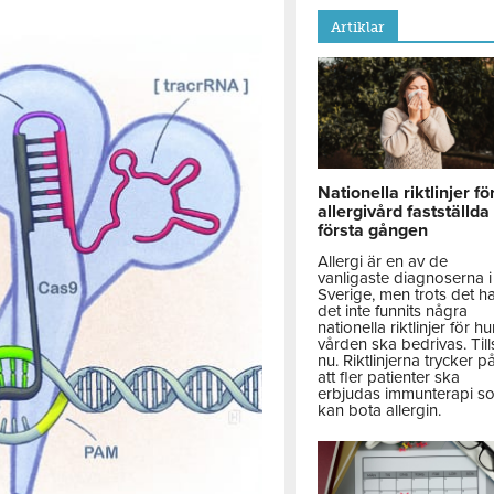
Artiklar
Nationella riktlinjer fö
allergivård fastställda
första gången
Allergi är en av de
vanligaste diagnoserna i
Sverige, men trots det h
det inte funnits några
nationella riktlinjer för hu
vården ska bedrivas. Till
nu. Riktlinjerna trycker p
att fler patienter ska
erbjudas immunterapi s
kan bota allergin.