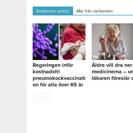
Relaterade artiklar
Mer från skribenten
Regeringen inför
Äldre vill dra ner
kostnadsfri
medicinerna – o
pneumokockvaccinati
läkaren föreslår 
on för alla över 65 år