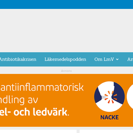
Antibiotikakrisen
Läkemedelspodden
Om LmV
An
Annons