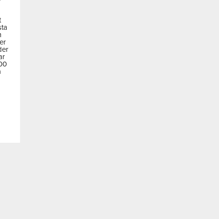
t
sta
m
der
der
ar
600
a