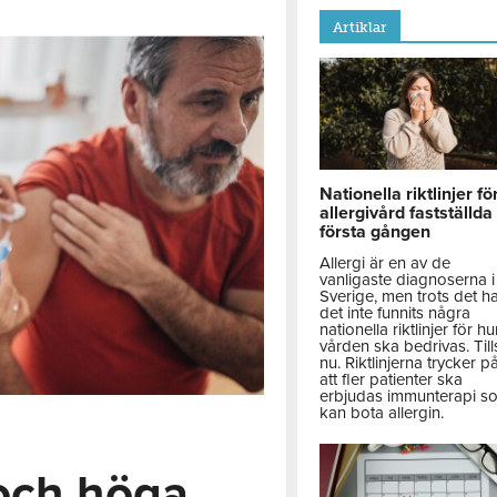
Artiklar
Nationella riktlinjer fö
allergivård fastställda
första gången
Allergi är en av de
vanligaste diagnoserna i
Sverige, men trots det h
det inte funnits några
nationella riktlinjer för hu
vården ska bedrivas. Till
nu. Riktlinjerna trycker p
att fler patienter ska
erbjudas immunterapi s
kan bota allergin.
 och höga