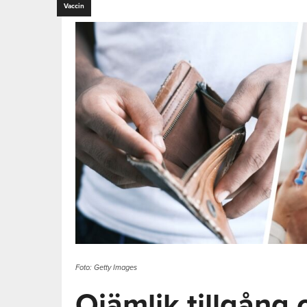
Vaccin
Foto: Getty Images
Ojämlik tillgång