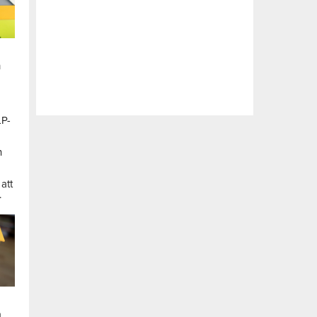
n
LP-
a
n
att
.
a