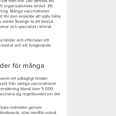
å var man bor. Det behövs ett
 organisatoriska beslut. Ett
tning. Många vaccinationer
t för den enskilde att själv hålla
nu måste Sverige ta ett beslut,
mar och specialist i klinisk
 länder och efterlyser ett
a beslut och ett fungerande
nder för många
omin ett påtagligt hinder.
vstå från viktiga vaccinationer
dersökning bland över 5 000
vaccinera sig regelbundet om det
e bara individen genom
 hälsobesvär, utan medför också