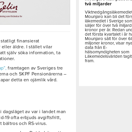
två miljarder
Viktnedgångsläkemedle
Mounjaro kan bli det för
läkemedlet i Sverige so
säljer för över två miljar
kronor per år. Redan un
det första kvartalet i år h
Mounjaro sålt för över 
tatligt finansierat
miljoner kronor, visar ny
ler äldre. I stället vilar
data från E-
hälsomyndigheten som
tt själv söka information, ta
Läkemedelsvärlden tagit
ationer.
fram.
ap”,
framtagen av Sveriges tre
rerna och SKPF Pensionärerna –
apar detta en ojämlik vård.
 i dagsläget av var i landet man
19 ofta erbjuds avgiftsfritt,
t bältros och RS-virus.