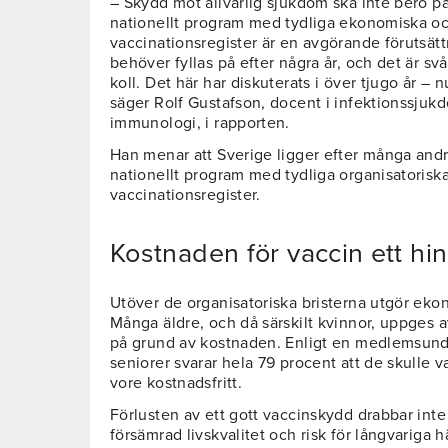
– Skydd mot allvarlig sjukdom ska inte bero p
nationellt program med tydliga ekonomiska och
vaccinationsregister är en avgörande förutsät
behöver fyllas på efter några år, och det är svår
koll. Det här har diskuterats i över tjugo år – 
säger Rolf Gustafson, docent i infektionssjukdo
immunologi, i rapporten.
Han menar att Sverige ligger efter många andra
nationellt program med tydliga organisatorisk
vaccinationsregister.
Kostnaden för vaccin ett hi
Utöver de organisatoriska bristerna utgör ekon
Många äldre, och då särskilt kvinnor, uppges a
på grund av kostnaden. Enligt en medlemsun
seniorer svarar hela 79 procent att de skulle 
vore kostnadsfritt.
Förlusten av ett gott vaccinskydd drabbar int
försämrad livskvalitet och risk för långvariga