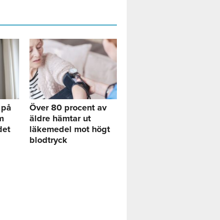
 på
Över 80 procent av
m
äldre hämtar ut
det
läkemedel mot högt
blodtryck