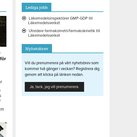
Lediga jobb
Läkemedelsinspektörer GMP-GDP till
Läkemedelsverket
Utredare farmakometri/farmakokinetik till
Läkemedelsverket
Nyhetsbrev
r
 för
Vill du prenumerera på vårt nyhetsbrev som
kommer två gånger i veckan? Registrera dig
genom att klicka på länken nedan.
ar
Ja, tack, jag vill prenumerera.
r
s
å
om