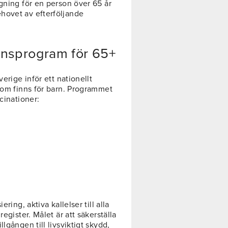
gning för en person över 65 år
hovet av efterföljande
ionsprogram för 65+
erige inför ett nationellt
 som finns för barn. Programmet
cinationer:
ring, aktiva kallelser till alla
egister. Målet är att säkerställa
lgången till livsviktigt skydd,