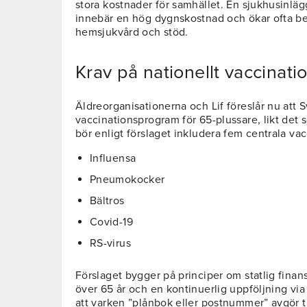
stora kostnader för samhället. En sjukhusinläg
innebär en hög dygnskostnad och ökar ofta be
hemsjukvård och stöd.
Krav på nationellt vaccinat
Äldreorganisationerna och Lif föreslår nu att Sv
vaccinationsprogram för 65-plussare, likt det
bör enligt förslaget inkludera fem centrala vac
Influensa
Pneumokocker
Bältros
Covid-19
RS-virus
Förslaget bygger på principer om statlig finansie
över 65 år och en kontinuerlig uppföljning via r
att varken ”plånbok eller postnummer” avgör til