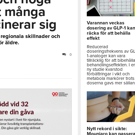
tt många
inerar sig
Varannan veckas
dosering av GLP-1 ka
räcka för att behålla
, regionala skillnader och
effekt
r äldre.
Reducerad
doseringsfrekvens av G
0
1-analoger kan vara
tillräcklig för att bibehåll
behandlingseffekten. I e
ny studie kvarstod
förbättringar i vikt och
metabola markörer trots 
doserna gavs mer sällan
Nytt rekord i sikte:
Mounjaro kan passer