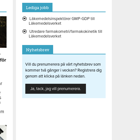
Lediga jobb
Läkemedelsinspektörer GMP-GDP till
Läkemedelsverket
Utredare farmakometri/farmakokinetik till
Läkemedelsverket
Nyhetsbrev
r
 för
Vill du prenumerera på vårt nyhetsbrev som
kommer två gånger i veckan? Registrera dig
genom att klicka på länken nedan.
ar
Ja, tack, jag vill prenumerera.
r
s
å
om