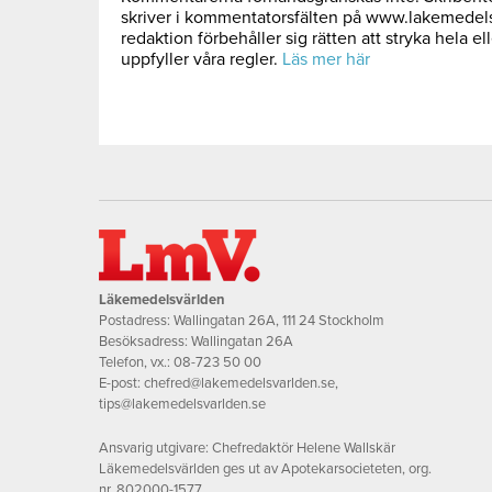
skriver i kommentatorsfälten på www.lakemedel
redaktion förbehåller sig rätten att stryka hela el
uppfyller våra regler.
Läs mer här
Läkemedelsvärlden
Postadress: Wallingatan 26A, 111 24 Stockholm
Besöksadress: Wallingatan 26A
Telefon, vx.:
08-723 50 00
E-post:
chefred@lakemedelsvarlden.se
,
tips@lakemedelsvarlden.se
Ansvarig utgivare: Chefredaktör Helene Wallskär
Läkemedelsvärlden ges ut av Apotekarsocieteten, org.
nr. 802000-1577