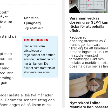
otek”
råkat
Christina
Varannan veckas
 faktum
dosering av GLP-1 ka
Ljungberg
räcka för att behålla
m
Leg. apotekare
effekt
örstånd på
Reducerad
OM BLOGGEN
doseringsfrekvens av G
1-analoger kan vara
Här skriver våra
tillräcklig för att bibehåll
gästbloggare
behandlingseffekten. I e
ept man
regelbundet om ämnen
ny studie kvarstod
nen har
förbättringar i vikt och
som de funderat på och
metabola markörer trots 
nan
har tankar om. De
doserna gavs mer sällan
r lång
åsikter som framförs är
skribenternas egna.
maceuten
ur många
ngen
nader måste alltså två månader
ån. Datum för senaste uttag och
Nytt rekord i sikte:
månen anges då på listan mina
Mounjaro kan passer