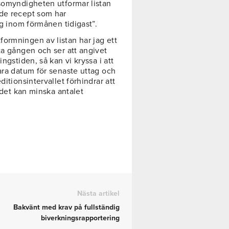
lsomyndigheten utformar listan
 de recept som har
ag inom förmånen tidigast”.
ormningen av listan har jag ett
ta gången och ser att angivet
ngstiden, så kan vi kryssa i att
ara datum för senaste uttag och
ditionsintervallet förhindrar att
t det kan minska antalet
Nästa artikel
Bakvänt med krav på fullständig
biverkningsrapportering