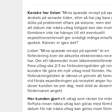
Kanske har listan
”Mina sparade recept på ap
ändrats på senaste tiden, eller så har jag bara 
stöta på problemet oftare på sistone, men det
att datum när nästa uttag tidigast kan ske ino
förmånen inte tar hänsyn till ett eventuellt
expeditionsintervall ger onödigt många missf
apotek. Känner ni igen det?
Listan ”Mina sparade recept på apotek” är en
förteckning över de aktuella elektroniska rec
har. Om ett läkemedel inom läkemedelsförmå
flera uttag ska 2/3 av förbrukningstiden gå in
kunden får göra ett nytt uttag med förmån. Hu
förbrukningstiden är räknas ut genom att far
vid första expedieringen på receptet anger h
doser kunden tar per dag, med stöd av doseri
förskrivaren angett.
Har kunden gjort
ett uttag som räcker tre må
förflyta innan nästa uttag kan göras med förm
datum för när nästa uttag kan göras inom för