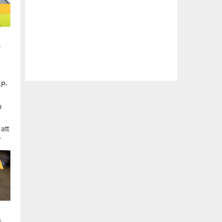
n
LP-
a
n
att
.
a