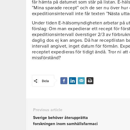
får hämta på datumet som står på listan. E-hä
”Mina sparade recept” och de ser nu över hur
expeditionsintervall inte får texten ”Nästa utt
Under tiden E-hälsomyndigheten arbetar på utf
förslag: Om man expedierar ett recept för förs
expeditionsintervall överstiger 2/3 av förbrukni
daglig dos ej kan anges. Då har receptlistan b
intervall angivet, inget datum för förmån. Expe
receptet expedieras för tidigt ändå. Tror ni at
missförstånd?
Dela
Previous article
Sverige behöver återupprätta
forskningen inom samhällsfarmaci