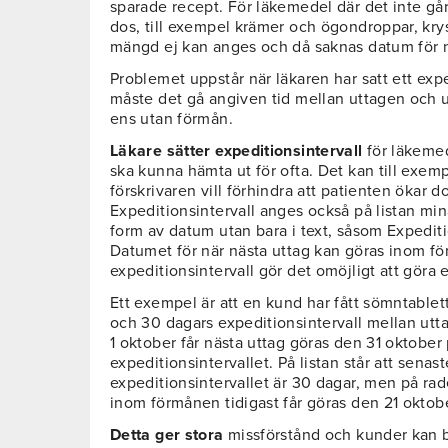
sparade recept. För läkemedel där det inte går
dos, till exempel krämer och ögondroppar, krys
mängd ej kan anges och då saknas datum för nä
Problemet uppstår när läkaren har satt ett expe
måste det gå angiven tid mellan uttagen och utt
ens utan förmån.
Läkare sätter expeditionsintervall
för läkemede
ska kunna hämta ut för ofta. Det kan till exem
förskrivaren vill förhindra att patienten ökar d
Expeditionsintervall anges också på listan min
form av datum utan bara i text, såsom Expediti
Datumet för när nästa uttag kan göras inom fö
expeditionsintervall gör det omöjligt att göra 
Ett exempel är att en kund har fått sömntablet
och 30 dagars expeditionsintervall mellan ut
1 oktober får nästa uttag göras den 31 oktober
expeditionsintervallet. På listan står att senas
expeditionsintervallet är 30 dagar, men på rad
inom förmånen tidigast får göras den 21 oktobe
Detta ger stora
missförstånd och kunder kan bli