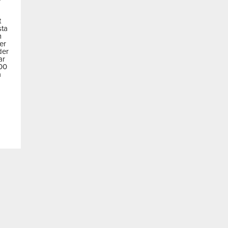
t
sta
m
der
der
ar
600
a