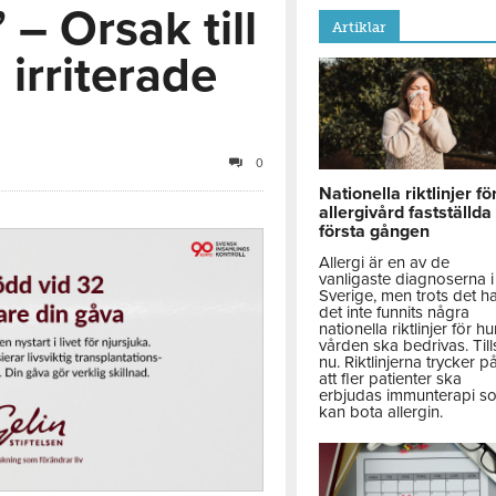
– Orsak till
Artiklar
irriterade
0
Nationella riktlinjer fö
allergivård fastställda
första gången
Allergi är en av de
vanligaste diagnoserna i
Sverige, men trots det h
det inte funnits några
nationella riktlinjer för hu
vården ska bedrivas. Till
nu. Riktlinjerna trycker p
att fler patienter ska
erbjudas immunterapi s
kan bota allergin.