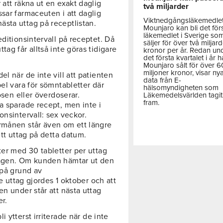
 att räkna ut en exakt daglig
två miljarder
sar farmaceuten i att daglig
Viktnedgångsläkemedle
sta uttag på receptlistan.
Mounjaro kan bli det för
läkemedlet i Sverige so
ditionsintervall på receptet. Då
säljer för över två miljar
ag får alltså inte göras tidigare
kronor per år. Redan un
det första kvartalet i år h
Mounjaro sålt för över 
miljoner kronor, visar ny
l när de inte vill att patienten
data från E-
pel vara för sömntabletter där
hälsomyndigheten som
osen eller överdoserar.
Läkemedelsvärlden tagit
fram.
a sparade recept, men inte i
onsintervall: sex veckor.
rmånen står även om ett längre
ett uttag på detta datum.
ter med 30 tabletter per uttag
tagen. Om kunden hämtar ut den
 på grund av
te uttag gjordes 1 oktober och att
en under står att nästa uttag
r.
 ytterst irriterade när de inte