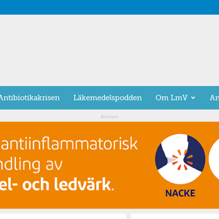
Antibiotikakrisen
Läkemedelspodden
Om LmV
An
Annons