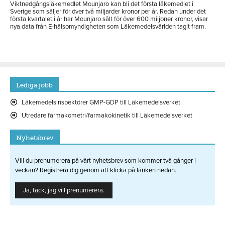
Viktnedgångsläkemedlet Mounjaro kan bli det första läkemedlet i
Sverige som säljer för över två miljarder kronor per år. Redan under det
första kvartalet i år har Mounjaro sålt för över 600 miljoner kronor, visar
nya data från E-hälsomyndigheten som Läkemedelsvärlden tagit fram.
Lediga jobb
Läkemedelsinspektörer GMP-GDP till Läkemedelsverket
Utredare farmakometri/farmakokinetik till Läkemedelsverket
Nyhetsbrev
Vill du prenumerera på vårt nyhetsbrev som kommer två gånger i
veckan? Registrera dig genom att klicka på länken nedan.
Ja, tack, jag vill prenumerera.