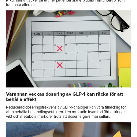
Riktlinjerna trycker på att fler patienter ska erbjudas immunterapi som
kan bota allergin.
Varannan veckas dosering av GLP-1 kan räcka för att
behålla effekt
Reducerad doseringsfrekvens av GLP-1-analoger kan vara tillräcklig för
att bibehålla behandlingseffekten. I en ny studie kvarstod förbättringar i
vikt och metabola markörer trots att doserna gavs mer sällan.