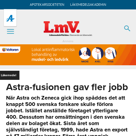
APOTEKARSOCIETETEN
LÄKEMEDELSAKADEMIN
Annons
Läkemedel
Astra-fusionen gav fler jobb
När Astra och Zeneca gick ihop spåddes det att
knappt 500 svenska forskare skulle förlora
jobbet. Istället anställde företaget ytterligare
400. Dessutom har omsättningen i den svenska
delen av bolaget ökat. Sista året som
självständigt företag, 1999, hade Astra en export
på 17 miljarder kronor. Förra året uppgick