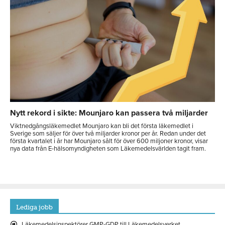
Nytt rekord i sikte: Mounjaro kan passera två miljarder
Viktnedgångsläkemedlet Mounjaro kan bli det första läkemedlet i
Sverige som säljer för över två miljarder kronor per år. Redan under det
första kvartalet i år har Mounjaro sålt för över 600 miljoner kronor, visar
nya data från E-hälsomyndigheten som Läkemedelsvärlden tagit fram.
Lediga jobb
Läkemedelsinspektörer GMP-GDP till Läkemedelsverket