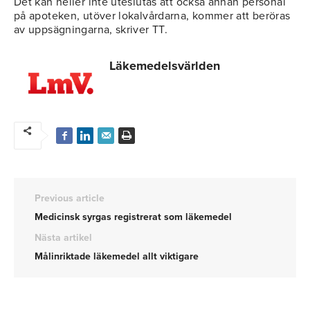
Det kan heller inte uteslutas att också annan personal
på apoteken, utöver lokalvårdarna, kommer att beröras
av uppsägningarna, skriver TT.
Läkemedelsvärlden
Previous article
Medicinsk syrgas registrerat som läkemedel
Nästa artikel
Målinriktade läkemedel allt viktigare