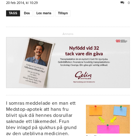
20 feb 2014, kl 10:29
0
TAGS
Dos
Lex maria
Tillsyn
Annons
I somras meddelade en man ett
Medstop-apotek att hans fru
blivit sjuk då hennes dosrullar
saknade ett läkemedel. Frun
blev inlagd på sjukhus på grund
av den uteblivna medicinen.