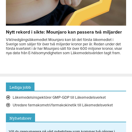
Nytt rekord i sikte: Mounjaro kan passera två miljarder
Viktnedgångsläkemedlet Mounjaro kan bli det första läkemedlet i
Sverige som säljer för över två miljarder kronor per år. Redan under det
första kvartalet i år har Mounjaro sålt för över 600 miljoner kronor, visar
nya data från E-hälsomyndigheten som Läkemedelsvärlden tagit fram.
Lediga jobb
Läkemedelsinspektörer GMP-GDP till Läkemedelsverket
Utredare farmakometri/farmakokinetik till Läkemedelsverket
Nyhetsbrev
Vill du prenumerera på vårt nyhetsbrev som kommer två gånger i