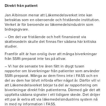
Direkt från patient
Jan Albinson menar att Läkemedelsverket inte kan
betraktas som en oberoende och fristående institution.
Verket är för beroende av läkemedelsindustrin som
bidragsgivare.
– Om det var fristående och helt finansierat via
skattesedeln skulle det finnas fler sådana här kritiska
studier.
Framför allt är han orolig över att många biverkningar
från SSRI-preparat inte tas på allvar.
– Vi har de senaste tre åren fått in drygt tusen
rapporter om biverkningar från patienter som använder
SSRI-preparat. Många av dem finns inte i FASS och en
del av dem har blivit införda efter något år. Därför vill vi
att Läkemedelsverket börjar ta del av rapportering om
biverkningar direkt från patienterna. Därmed går det att
uppfatta sådana signaler i ett tidigare skede. Det dröjer
ett par år extra att via läkemedelsindustrins system nå
in med ny information i FASS.