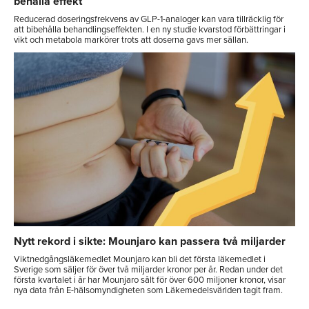
behålla effekt
Reducerad doseringsfrekvens av GLP-1-analoger kan vara tillräcklig för
att bibehålla behandlingseffekten. I en ny studie kvarstod förbättringar i
vikt och metabola markörer trots att doserna gavs mer sällan.
Nytt rekord i sikte: Mounjaro kan passera två miljarder
Viktnedgångsläkemedlet Mounjaro kan bli det första läkemedlet i
Sverige som säljer för över två miljarder kronor per år. Redan under det
första kvartalet i år har Mounjaro sålt för över 600 miljoner kronor, visar
nya data från E-hälsomyndigheten som Läkemedelsvärlden tagit fram.