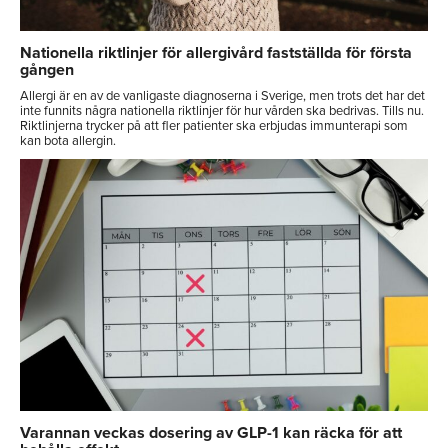
Nationella riktlinjer för allergivård fastställda för första
gången
Allergi är en av de vanligaste diagnoserna i Sverige, men trots det har det
inte funnits några nationella riktlinjer för hur vården ska bedrivas. Tills nu.
Riktlinjerna trycker på att fler patienter ska erbjudas immunterapi som
kan bota allergin.
Varannan veckas dosering av GLP-1 kan räcka för att