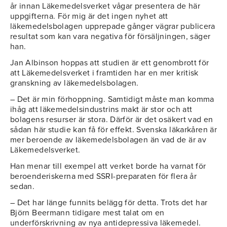
år innan Läkemedelsverket vågar presentera de här
uppgifterna. För mig är det ingen nyhet att
läkemedelsbolagen upprepade gånger vägrar publicera
resultat som kan vara negativa för försäljningen, säger
han.
Jan Albinson hoppas att studien är ett genombrott för
att Läkemedelsverket i framtiden har en mer kritisk
granskning av läkemedelsbolagen.
– Det är min förhoppning. Samtidigt måste man komma
ihåg att läkemedelsindustrins makt är stor och att
bolagens resurser är stora. Därför är det osäkert vad en
sådan här studie kan få för effekt. Svenska läkarkåren är
mer beroende av läkemedelsbolagen än vad de är av
Läkemedelsverket.
Han menar till exempel att verket borde ha varnat för
beroenderiskerna med SSRI-preparaten för flera år
sedan.
– Det har länge funnits belägg för detta. Trots det har
Björn Beermann tidigare mest talat om en
underförskrivning av nya antidepressiva läkemedel.