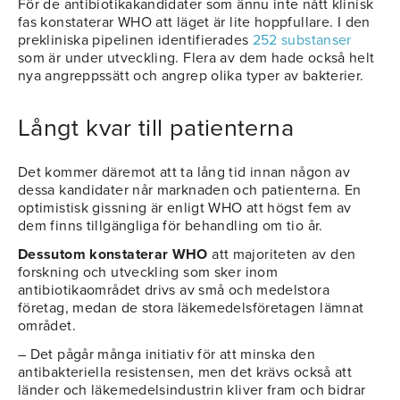
För de antibiotikakandidater som ännu inte nått klinisk
fas konstaterar WHO att läget är lite hoppfullare. I den
prekliniska pipelinen identifierades
252 substanser
som är under utveckling. Flera av dem hade också helt
nya angreppssätt och angrep olika typer av bakterier.
Långt kvar till patienterna
Det kommer däremot att ta lång tid innan någon av
dessa kandidater når marknaden och patienterna. En
optimistisk gissning är enligt WHO att högst fem av
dem finns tillgängliga för behandling om tio år.
Dessutom konstaterar WHO
att majoriteten av den
forskning och utveckling som sker inom
antibiotikaområdet drivs av små och medelstora
företag, medan de stora läkemedelsföretagen lämnat
området.
– Det pågår många initiativ för att minska den
antibakteriella resistensen, men det krävs också att
länder och läkemedelsindustrin kliver fram och bidrar