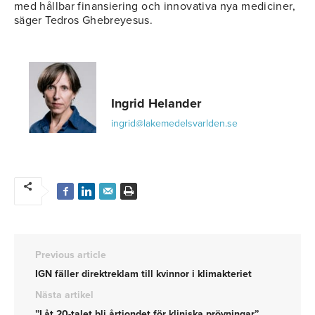
med hållbar finansiering och innovativa nya mediciner,
säger Tedros Ghebreyesus.
Ingrid Helander
ingrid@lakemedelsvarlden.se
Previous article
IGN fäller direktreklam till kvinnor i klimakteriet
Nästa artikel
”Låt 20-talet bli årtiondet för kliniska prövningar”