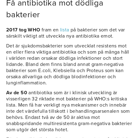
Få antibiotika mot dödliga
bakterier
2017 tog WHO
fram en
lista
på bakterier som det var
särskilt viktigt att utveckla nya antibiotika emot.
Det är sjukdomsbakterier som utvecklat resistens mot
en eller flera viktiga antibiotika och som på många håll
i världen redan orsakar dödliga infektioner och stort
lidande. Bland dem finns bland annat gram-negativa
bakterier som E.coli, Klebsiella och Proteus som kan
orsaka allvarliga och dödliga blodinfektioner och
lunginflammation.
Av de 50
antibiotika som är i klinisk utveckling är
visserligen 32 riktade mot bakterier på WHO:s kritiska
lista. Men få har verkligt nya mekanismer och innebär
inte det värdefulla tillskott i behandlingsarsenalen som
behövs. Endast två av de 50 är aktiva mot
snabbspridande multiresistenta gram-negativa bakterier
som utgör det största hotet.