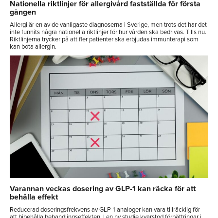
Nationella riktlinjer för allergivård fastställda för första
gången
Allergi är en av de vanligaste diagnoserna i Sverige, men trots det har det
inte funnits några nationella riktlinjer för hur vården ska bedrivas. Tills nu.
Riktlinjerna trycker på att fler patienter ska erbjudas immunterapi som
kan bota allergin.
Varannan veckas dosering av GLP-1 kan räcka för att
behålla effekt
Reducerad doseringsfrekvens av GLP-1-analoger kan vara tillräcklig för
att bibehålla behandlingseffekten. I en ny studie kvarstod förbättringar i