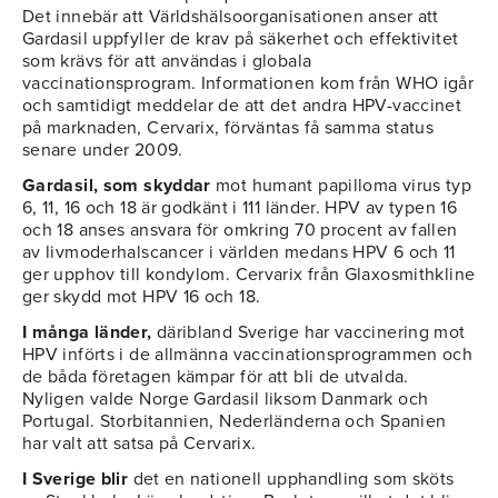
Det innebär att Världshälsoorganisationen anser att
Gardasil uppfyller de krav på säkerhet och effektivitet
som krävs för att användas i globala
vaccinationsprogram. Informationen kom från WHO igår
och samtidigt meddelar de att det andra HPV-vaccinet
på marknaden, Cervarix, förväntas få samma status
senare under 2009.
Gardasil, som skyddar
mot humant papilloma virus typ
6, 11, 16 och 18 är godkänt i 111 länder. HPV av typen 16
och 18 anses ansvara för omkring 70 procent av fallen
av livmoderhalscancer i världen medans HPV 6 och 11
ger upphov till kondylom. Cervarix från Glaxosmithkline
ger skydd mot HPV 16 och 18.
I många länder,
däribland Sverige har vaccinering mot
HPV införts i de allmänna vaccinationsprogrammen och
de båda företagen kämpar för att bli de utvalda.
Nyligen valde Norge Gardasil liksom Danmark och
Portugal. Storbitannien, Nederländerna och Spanien
har valt att satsa på Cervarix.
I Sverige blir
det en nationell upphandling som sköts