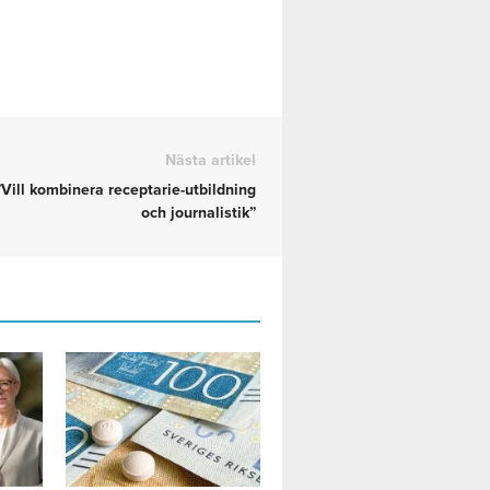
Nästa artikel
”Vill kombinera receptarie-utbildning
och journalistik”