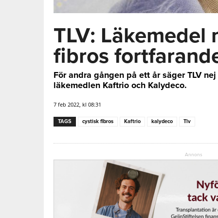
TLV: Läkemedel m
fibros fortfarand
För andra gången på ett år säger TLV nej 
läkemedlen Kaftrio och Kalydeco.
7 feb 2022, kl 08:31
TAGS
cystisk fibros
Kaftrio
kalydeco
Tlv
Annons