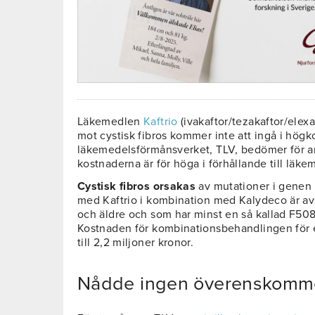
Läkemedlen
Kaftrio
(ivakaftor/tezakaftor/elex
mot cystisk fibros kommer inte att ingå i hög
läkemedelsförmånsverket, TLV, bedömer för an
kostnaderna är för höga i förhållande till läke
Cystisk fibros orsakas
av mutationer i genen
med Kaftrio i kombination med Kalydeco är avs
och äldre och som har minst en så kallad F50
Kostnaden för kombinationsbehandlingen för e
till 2,2 miljoner kronor.
Nådde ingen överenskomm