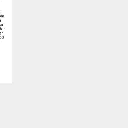
t
sta
m
der
der
ar
600
a