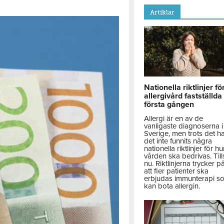
Artiklar
Nationella riktlinjer fö
allergivård fastställda
första gången
Allergi är en av de
vanligaste diagnoserna i
Sverige, men trots det h
det inte funnits några
nationella riktlinjer för hu
vården ska bedrivas. Till
nu. Riktlinjerna trycker p
att fler patienter ska
erbjudas immunterapi s
kan bota allergin.