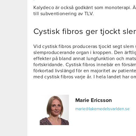
Kalydeco är också godkänt som monoterapi. Ä
till subventionering av TLV.
Cystisk fibros ger tjockt sl
Vid cystisk fibros produceras tjockt segt slem
slemproducerande organ i kroppen. Den ärftlig
effekter på bland annat lungfunktion och mats
fortskridande. Cystisk fibros innebär en försäm
förkortad livslängd för en majoritet av patient
med cystisk fibros varje år. I hela landet har
Marie Ericsson
marie@lakemedelsvarlden.se