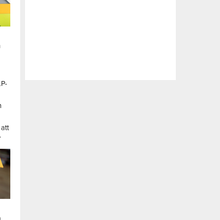
n
LP-
a
n
att
.
a