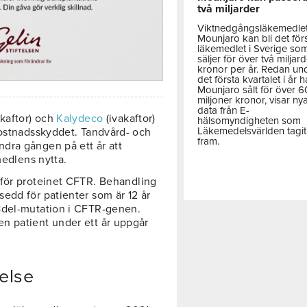
två miljarder
Viktnedgångsläkemedle
Mounjaro kan bli det för
läkemedlet i Sverige so
säljer för över två miljar
kronor per år. Redan un
det första kvartalet i år h
Mounjaro sålt för över 
miljoner kronor, visar ny
data från E-
akaftor) och
Kalydeco
(ivakaftor)
hälsomyndigheten som
Läkemedelsvärlden tagit
kostnadsskyddet. Tandvård- och
fram.
dra gången på ett år att
medlens nytta.
 för proteinet CFTR. Behandling
edd för patienter som är 12 år
8del-mutation i CFTR‑genen.
n patient under ett år uppgår
else