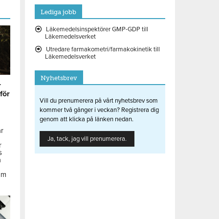
Lediga jobb
Läkemedelsinspektörer GMP-GDP till
Läkemedelsverket
Utredare farmakometri/farmakokinetik till
Läkemedelsverket
Nyhetsbrev
r
 för
Vill du prenumerera på vårt nyhetsbrev som
kommer två gånger i veckan? Registrera dig
genom att klicka på länken nedan.
ar
Ja, tack, jag vill prenumerera.
r
s
å
om