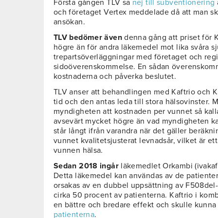
Första gången TLV sa
nej till subventionering
och företaget Vertex meddelade då att man s
ansökan.
TLV bedömer även
denna gång att priset för 
högre än för andra läkemedel mot lika svåra 
trepartsöverläggningar med företaget och reg
sidoöverenskommelse. En sådan överenskomm
kostnaderna och påverka beslutet.
TLV anser att behandlingen med Kaftrio och K
tid och den antas leda till stora hälsovinster
myndigheten att kostnaden per vunnet så kallat
avsevärt mycket högre än vad myndigheten ka
står långt ifrån varandra när det gäller beräk
vunnet kvalitetsjusterat levnadsår, vilket är et
vunnen hälsa.
Sedan 2018 ingår
läkemedlet Orkambi (ivakaft
Detta läkemedel kan användas av de patienter
orsakas av en dubbel uppsättning av F508del
cirka 50 procent av patienterna. Kaftrio i ko
en bättre och bredare effekt och skulle kunna
patienterna
.