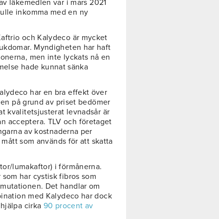
av läkemedlen var i mars 2021
kulle inkomma med en ny
Kaftrio och Kalydeco är mycket
sjukdomar. Myndigheten har haft
ionerna, men inte lyckats nå en
else hade kunnat sänka
alydeco har en bra effekt över
. Men på grund av priset bedömer
 kvalitetsjusterat levnadsår är
n acceptera. TLV och företaget
ningarna av kostnaderna per
t mått som används för att skatta
or/lumakaftor) i förmånerna.
 som har cystisk fibros som
-mutationen. Det handlar om
mbination med Kalydeco har dock
 hjälpa cirka
90 procent av