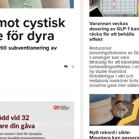
ot cystisk
Varannan veckas
dosering av GLP-1 ka
e för dyra
räcka för att behålla
effekt
till subventionering av
Reducerad
doseringsfrekvens av G
1-analoger kan vara
tillräcklig för att bibehåll
behandlingseffekten. I e
0
ny studie kvarstod
förbättringar i vikt och
metabola markörer trots 
doserna gavs mer sällan
Nytt rekord i sikte:
Mounjaro kan passer