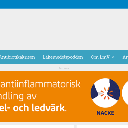
Antibiotikakrisen
Läkemedelspodden
Om LmV
An
Annons