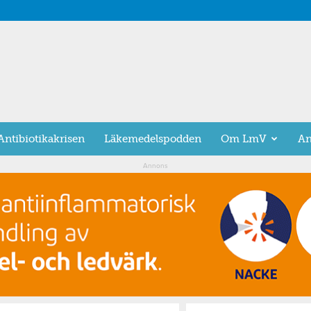
Antibiotikakrisen
Läkemedelspodden
Om LmV
An
Annons