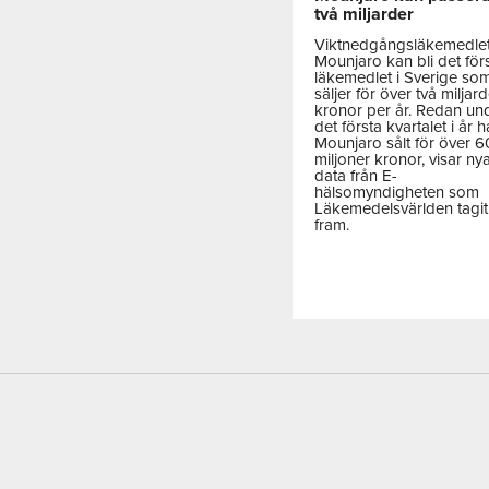
två miljarder
Viktnedgångsläkemedle
Mounjaro kan bli det för
läkemedlet i Sverige so
säljer för över två miljar
kronor per år. Redan un
det första kvartalet i år h
Mounjaro sålt för över 
miljoner kronor, visar ny
data från E-
hälsomyndigheten som
Läkemedelsvärlden tagit
fram.