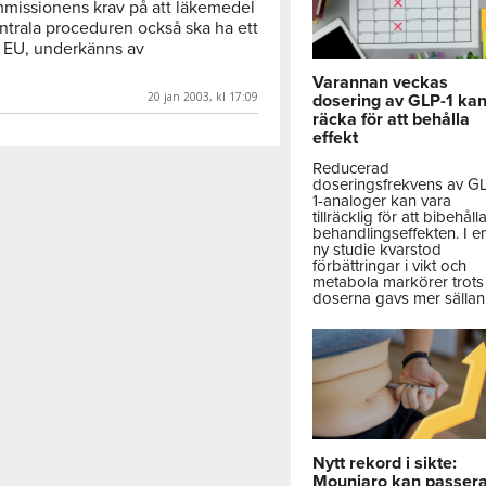
issionens krav på att läkemedel
trala proceduren också ska ha ett
EU, underkänns av
Varannan veckas
20 jan 2003, kl 17:09
dosering av GLP-1 ka
räcka för att behålla
effekt
Reducerad
doseringsfrekvens av G
1-analoger kan vara
tillräcklig för att bibehåll
behandlingseffekten. I e
ny studie kvarstod
förbättringar i vikt och
metabola markörer trots 
doserna gavs mer sällan
Nytt rekord i sikte:
Mounjaro kan passer