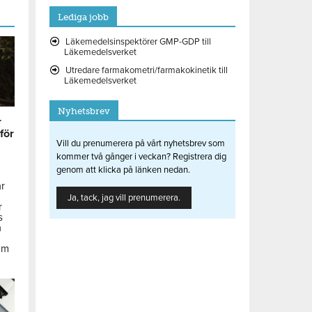
Lediga jobb
Läkemedelsinspektörer GMP-GDP till
Läkemedelsverket
Utredare farmakometri/farmakokinetik till
Läkemedelsverket
Nyhetsbrev
r
 för
Vill du prenumerera på vårt nyhetsbrev som
kommer två gånger i veckan? Registrera dig
genom att klicka på länken nedan.
ar
Ja, tack, jag vill prenumerera.
r
s
å
om