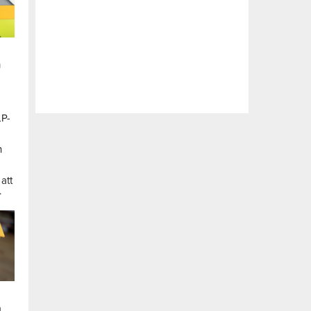
n
LP-
a
n
att
.
a