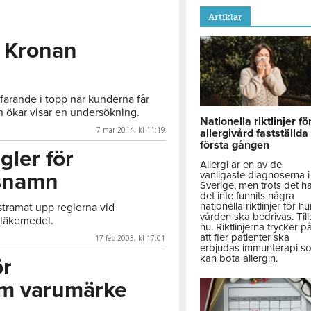
Artiklar
h Kronan
farande i topp när kunderna får
 ökar visar en undersökning.
Nationella riktlinjer fö
7 mar 2014, kl 11:19
allergivård fastställda
första gången
gler för
Allergi är en av de
snamn
vanligaste diagnoserna i
Sverige, men trots det h
det inte funnits några
nationella riktlinjer för hu
tramat upp reglerna vid
vården ska bedrivas. Till
läkemedel.
nu. Riktlinjerna trycker p
att fler patienter ska
17 feb 2003, kl 17:01
erbjudas immunterapi s
kan bota allergin.
ör
om varumärke