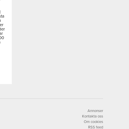
t
sta
m
der
der
ar
600
a
Annonser
Kontakta oss
Om cookies
RSS feed