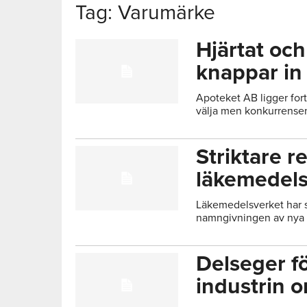
Tag: Varumärke
Hjärtat oc
knappar in
Apoteket AB ligger fort
välja men konkurrensen
Striktare re
läkemedel
Läkemedelsverket har s
namngivningen av nya 
Delseger f
industrin 