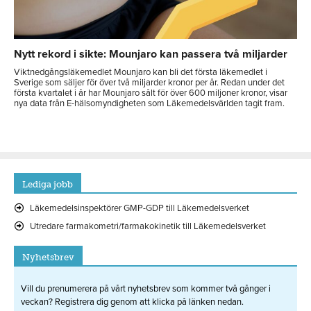
Nytt rekord i sikte: Mounjaro kan passera två miljarder
Viktnedgångsläkemedlet Mounjaro kan bli det första läkemedlet i
Sverige som säljer för över två miljarder kronor per år. Redan under det
första kvartalet i år har Mounjaro sålt för över 600 miljoner kronor, visar
nya data från E-hälsomyndigheten som Läkemedelsvärlden tagit fram.
Lediga jobb
Läkemedelsinspektörer GMP-GDP till Läkemedelsverket
Utredare farmakometri/farmakokinetik till Läkemedelsverket
Nyhetsbrev
Vill du prenumerera på vårt nyhetsbrev som kommer två gånger i
veckan? Registrera dig genom att klicka på länken nedan.