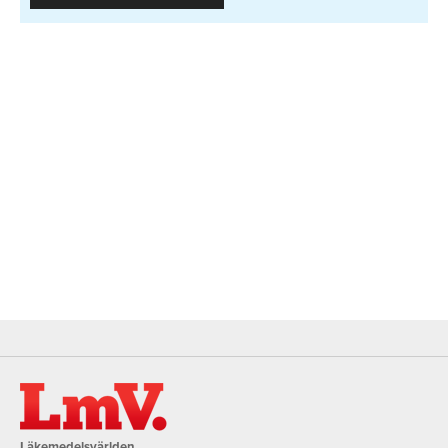
Läkemedelsvärlden